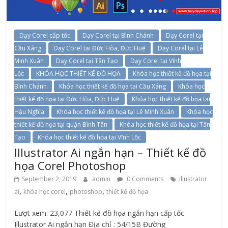
Dạy Corel cấp tốc
Dạy Corel tại Bình Chánh
Dạy Corel tại
Cầu Xáng
Dạy Corel tại Đức Hòa, Đức Huệ
Dạy Corel tại Lê
Minh Xuân
Dạy Corel tại Tân Tạo
Dạy Corel tại Vĩnh
Lộc
KHÓA HỌC THIẾT KẾ ĐỒ HỌA
Khóa học thiết kế đồ họa tại
Bình Chánh
Khóa học thiết kế đồ họa tại Cầu Xáng
Khóa học
thiết kế đồ họa tại Đức Hòa, Đức Huệ
Khóa học thiết kế đồ họa tại
Hậu Nghĩa
Khóa học thiết kế đồ họa tại Lê Minh Xuân
Khóa học
thiết kế đồ họa tại quận Bình Tân
Khóa học thiết kế đồ họa tại Tân
Tạo
Khóa học thiết kế đồ họa tại Vĩnh Lộc
Illustrator Ai ngắn hạn – Thiết kế đồ
họa Corel Photoshop
September 2, 2019
admin
0 Comments
illustrator
,
,
,
ai
khóa học corel
photoshop
thiết kế đồ họa
Lượt xem: 23,077 Thiết kế đồ họa ngắn hạn cấp tốc
Illustrator Ai ngắn hạn Địa chỉ : 54/15B Đường