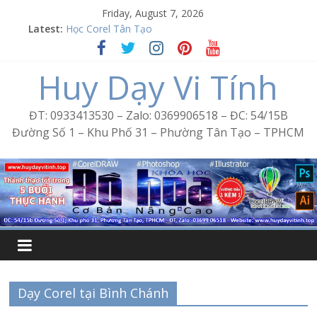
Skip
Friday, August 7, 2026
Word Bình Trị Đông – Tin học văn phòng cấp tốc
to
Latest:
Học Corel Tân Tạo
content
Cách tạo USB Boot bằng Ventoy
Khóa học Photoshop tại Tân Tạo
Huy Dạy Vi Tính
Excel Bình Trị Đông – Vi tính văn phòng cấp tốc
ĐT: 0933413530 – Zalo: 0369906518 – ĐC: 54/15B
Đường Số 1 – Khu Phố 31 – Phường Tân Tạo – TPHCM
Dạy Corel tại Bình Chánh