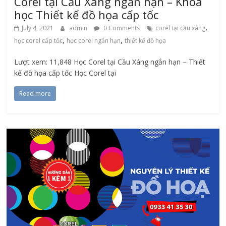
Corel tại Cầu Xáng ngắn hạn – Khóa
học Thiết kế đồ họa cấp tốc
,
July 4, 2021
admin
0 Comments
corel tại cầu xáng
,
,
học corel cấp tốc
học corel ngắn hạn
thiết kế đồ họa
Lượt xem: 11,848 Học Corel tại Cầu Xáng ngắn hạn – Thiết
kế đồ họa cấp tốc Học Corel tại
Read more