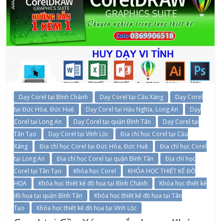
Dạy Corel tại Bình Chánh
Dạy Corel tại Cầu Xáng
Dạy Corel
tại Đức Hòa, Đức Huệ
Dạy Corel tại Hậu Nghĩa, Long An
Dạy
Corel tại Long An
Dạy Corel tại quận Bình Tân
Dạy Corel tại
Tân Tạo
Dạy Corel tại Vĩnh Lộc
Địa chỉ học Corel tại Cầu
Xáng
Địa chỉ học Corel tại Đức Hòa, Đức Huệ
Địa chỉ học Corel
tại Long An
Địa chỉ học Corel tại quận Bình Tân
Địa chỉ học
Corel tại Tân Tạo
Khóa học Corel
KHÓA HỌC THIẾT KẾ ĐỒ
HỌA
Khóa học thiết kế đồ họa tại Bình Chánh
Khóa học thiết kế
đồ họa tại quận Bình Tân
Khóa học thiết kế đồ họa tại Tân
Tạo
Khóa học thiết kế đồ họa tại Vĩnh Lộc