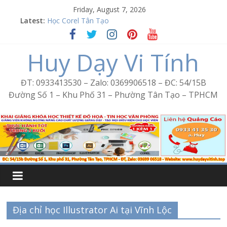
Skip
Friday, August 7, 2026
to
Latest:
Học Corel Tân Tạo
content
Cách tạo USB Boot bằng Ventoy
Khóa học Photoshop tại Tân Tạo
Huy Dạy Vi Tính
Excel Bình Trị Đông – Vi tính văn phòng cấp tốc
Word Bình Trị Đông – Tin học văn phòng cấp tốc
ĐT: 0933413530 – Zalo: 0369906518 – ĐC: 54/15B
Đường Số 1 – Khu Phố 31 – Phường Tân Tạo – TPHCM
Địa chỉ học Illustrator Ai tại Vĩnh Lộc