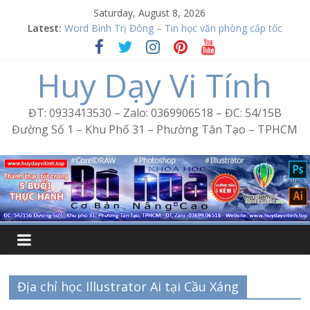
Skip
Saturday, August 8, 2026
to
Latest:
Excel Bình Trị Đông – Vi tính văn phòng cấp tốc
content
Word Bình Trị Đông – Tin học văn phòng cấp tốc
Học Corel Tân Tạo
Huy Dạy Vi Tính
Cách tạo USB Boot bằng Ventoy
Khóa học Photoshop tại Tân Tạo
ĐT: 0933413530 – Zalo: 0369906518 – ĐC: 54/15B
Đường Số 1 – Khu Phố 31 – Phường Tân Tạo – TPHCM
Địa chỉ học Illustrator Ai tại Cầu Xáng