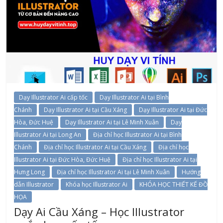
Dạy Illustrator Ai cấp tốc
Dạy Illustrator Ai tại Bình
Chánh
Dạy Illustrator Ai tại Cầu Xáng
Dạy Illustrator Ai tại Đức
Hòa, Đức Huệ
Dạy Illustrator Ai tại Lê Minh Xuân
Dạy
Illustrator Ai tại Long An
Địa chỉ học Illustrator Ai tại Bình
Chánh
Địa chỉ học Illustrator Ai tại Cầu Xáng
Địa chỉ học
Illustrator Ai tại Đức Hòa, Đức Huệ
Địa chỉ học Illustrator Ai tại
Hưng Long
Địa chỉ học Illustrator Ai tại Lê Minh Xuân
Hướng
dẫn Illustrator
Khóa học Illustrator Ai
KHÓA HỌC THIẾT KẾ ĐỒ
HỌA
Dạy Ai Cầu Xáng – Học Illustrator