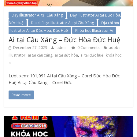
Dạy Illustrator Ai tại Cầu Xáng
Dạy Illustrator Ai tại Đức Hòa,
Đức Huệ
Địa chỉ học Illustrator Ai tại Cầu Xáng
Địa chỉ học
Illustrator Ai tại Đức Hòa, Đức Huệ
Khóa học Illustrator Ai
Ai tại Cầu Xáng – Đức Hòa Đức Huệ
December 27, 2023
admin
0 Comments
adobe
,
,
,
,
illustrator
ai tại cầu xáng
ai tại đức hòa
ai tại đức huệ
khóa học
ai
Lượt xem: 101,091 Ai tại Cầu Xáng – Corel Đức Hòa Đức
Huệ Ai tại Cầu Xáng – Corel Đức
Read more