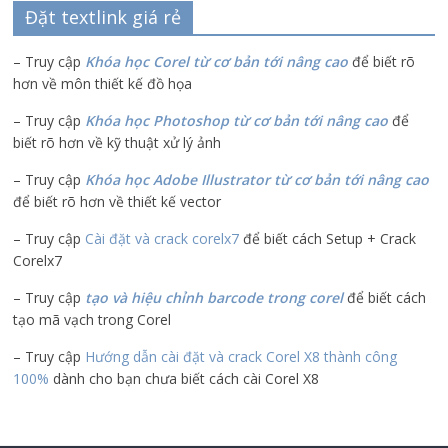
Đặt textlink giá rẻ
– Truy cập
Khóa học Corel từ cơ bản tới nâng cao
để biết rõ
hơn về môn thiết kế đồ họa
– Truy cập
Khóa học Photoshop từ cơ bản tới nâng cao
để
biết rõ hơn về kỹ thuật xử lý ảnh
– Truy cập
Khóa học Adobe Illustrator
từ cơ bản tới nâng cao
để biết rõ hơn về thiết kế vector
– Truy cập
Cài đặt và crack corelx7
để biết cách Setup + Crack
Corelx7
– Truy cập
tạo và hiệu chỉnh barcode trong corel
để biết cách
tạo mã vạch trong Corel
– Truy cập
Hướng dẫn cài đặt và crack Corel X8 thành công
100%
dành cho bạn chưa biết cách cài Corel X8