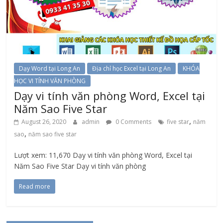
Dạy Word tại Long An
Địa chỉ học Excel tại Long An
KHÓA
HỌC VI TÍNH VĂN PHÒNG
Dạy vi tính văn phòng Word, Excel tại
Năm Sao Five Star
,
August 26, 2020
admin
0 Comments
five star
năm
,
sao
năm sao five star
Lượt xem: 11,670 Dạy vi tính văn phòng Word, Excel tại
Năm Sao Five Star Dạy vi tính văn phòng
Read more