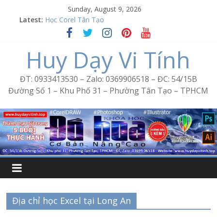
Skip
Sunday, August 9, 2026
to
Latest:
Word Bình Trị Đông – Tin học văn phòng cấp tốc
content
Học Corel Tân Tạo
Cách tạo USB Boot bằng Ventoy
Huy Dạy Vi Tính
Khóa học Photoshop tại Tân Tạo
Excel Bình Trị Đông – Vi tính văn phòng cấp tốc
ĐT: 0933413530 – Zalo: 0369906518 – ĐC: 54/15B
Đường Số 1 – Khu Phố 31 – Phường Tân Tạo – TPHCM
Địa chỉ học Excel tại Long An