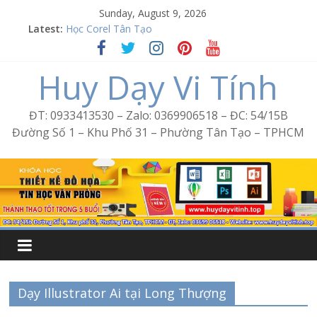
Skip
Sunday, August 9, 2026
to
Latest:
Học Corel Tân Tạo
content
Cách tạo USB Boot bằng Ventoy
Khóa học Photoshop tại Tân Tạo
Huy Dạy Vi Tính
Excel Bình Trị Đông – Vi tính văn phòng cấp tốc
Word Bình Trị Đông – Tin học văn phòng cấp tốc
ĐT: 0933413530 – Zalo: 0369906518 – ĐC: 54/15B
Đường Số 1 – Khu Phố 31 – Phường Tân Tạo – TPHCM
Dạy Illustrator Ai tại Long Thượng