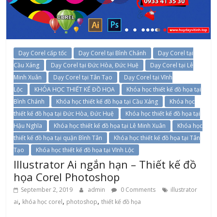
Dạy Corel cấp tốc
Dạy Corel tại Bình Chánh
Dạy Corel tại
Cầu Xáng
Dạy Corel tại Đức Hòa, Đức Huệ
Dạy Corel tại Lê
Minh Xuân
Dạy Corel tại Tân Tạo
Dạy Corel tại Vĩnh
Lộc
KHÓA HỌC THIẾT KẾ ĐỒ HỌA
Khóa học thiết kế đồ họa tại
Bình Chánh
Khóa học thiết kế đồ họa tại Cầu Xáng
Khóa học
thiết kế đồ họa tại Đức Hòa, Đức Huệ
Khóa học thiết kế đồ họa tại
Hậu Nghĩa
Khóa học thiết kế đồ họa tại Lê Minh Xuân
Khóa học
thiết kế đồ họa tại quận Bình Tân
Khóa học thiết kế đồ họa tại Tân
Tạo
Khóa học thiết kế đồ họa tại Vĩnh Lộc
Illustrator Ai ngắn hạn – Thiết kế đồ
họa Corel Photoshop
September 2, 2019
admin
0 Comments
illustrator
,
,
,
ai
khóa học corel
photoshop
thiết kế đồ họa