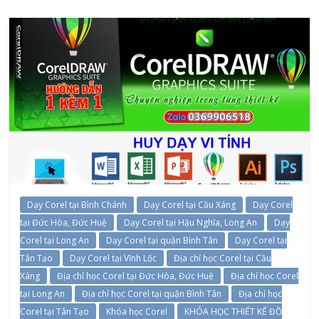
Dạy Corel tại Bình Chánh
Dạy Corel tại Cầu Xáng
Dạy Corel
tại Đức Hòa, Đức Huệ
Dạy Corel tại Hậu Nghĩa, Long An
Dạy
Corel tại Long An
Dạy Corel tại quận Bình Tân
Dạy Corel tại
Tân Tạo
Dạy Corel tại Vĩnh Lộc
Địa chỉ học Corel tại Cầu
Xáng
Địa chỉ học Corel tại Đức Hòa, Đức Huệ
Địa chỉ học Corel
tại Long An
Địa chỉ học Corel tại quận Bình Tân
Địa chỉ học
Corel tại Tân Tạo
Khóa học Corel
KHÓA HỌC THIẾT KẾ ĐỒ