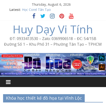
Skip
Thursday, August 6, 2026
to
Latest:
Word Bình Trị Đông – Tin học văn phòng cấp tốc
content
Học Corel Tân Tạo
Cách tạo USB Boot bằng Ventoy
Huy Dạy Vi Tính
Khóa học Photoshop tại Tân Tạo
Excel Bình Trị Đông – Vi tính văn phòng cấp tốc
ĐT: 0933413530 – Zalo: 0369906518 – ĐC: 54/15B
Đường Số 1 – Khu Phố 31 – Phường Tân Tạo – TPHCM
Khóa học thiết kế đồ họa tại Vĩnh Lộc