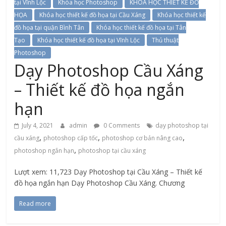
tại Vĩnh Lộc
Khóa học Photoshop
KHÓA HỌC THIẾT KẾ ĐỒ
HỌA
Khóa học thiết kế đồ họa tại Cầu Xáng
Khóa học thiết kế
đồ họa tại quận Bình Tân
Khóa học thiết kế đồ họa tại Tân
Tạo
Khóa học thiết kế đồ họa tại Vĩnh Lộc
Thủ thuật
Photoshop
Dạy Photoshop Cầu Xáng
– Thiết kế đồ họa ngắn
hạn
July 4, 2021
admin
0 Comments
dạy photoshop tại
,
,
,
cầu xáng
photoshop cấp tốc
photoshop cơ bản nâng cao
,
photoshop ngắn hạn
photoshop tại cầu xáng
Lượt xem: 11,723 Dạy Photoshop tại Cầu Xáng – Thiết kế
đồ họa ngắn hạn Dạy Photoshop Cầu Xáng. Chương
Read more