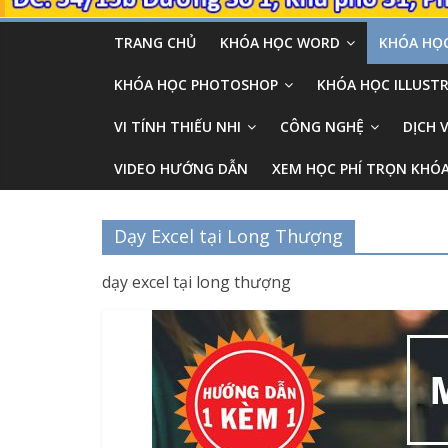
TRANG CHỦ
KHÓA HỌC WORD
KHÓA HỌC
KHÓA HỌC PHOTOSHOP
KHÓA HỌC ILLUSTR
VI TÍNH THIẾU NHI
CÔNG NGHỆ
DỊCH 
VIDEO HƯỚNG DẪN
XEM HỌC PHÍ TRỌN KHÓ
Dạy Excel tại Long Thượng
dạy excel tại long thượng