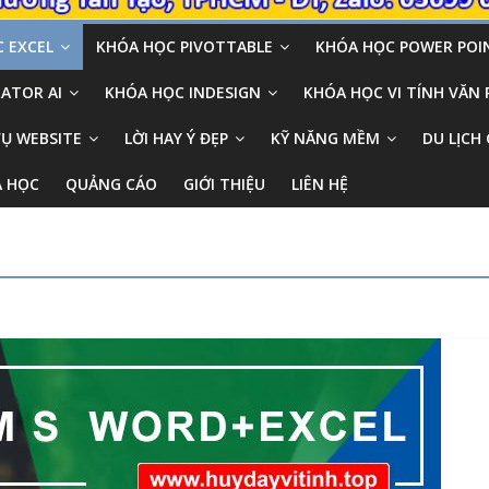
 EXCEL
KHÓA HỌC PIVOTTABLE
KHÓA HỌC POWER POI
ATOR AI
KHÓA HỌC INDESIGN
KHÓA HỌC VI TÍNH VĂN
VỤ WEBSITE
LỜI HAY Ý ĐẸP
KỸ NĂNG MỀM
DU LỊCH 
A HỌC
QUẢNG CÁO
GIỚI THIỆU
LIÊN HỆ