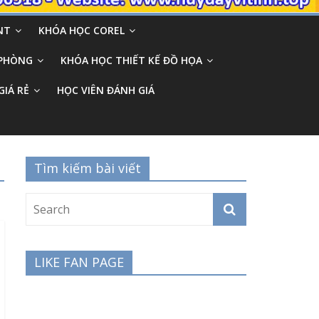
NT
KHÓA HỌC COREL
 PHÒNG
KHÓA HỌC THIẾT KẾ ĐỒ HỌA
GIÁ RẺ
HỌC VIÊN ĐÁNH GIÁ
Tìm kiếm bài viết
LIKE FAN PAGE