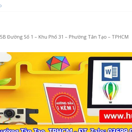
o
ot bằng Ventoy
op tại Tân Tạo
ng – Vi tính văn phòng cấp tốc
ng – Tin học văn phòng cấp tốc
4/15B Đường Số 1 – Khu Phố 31 – Phường Tân Tạo – TPHCM