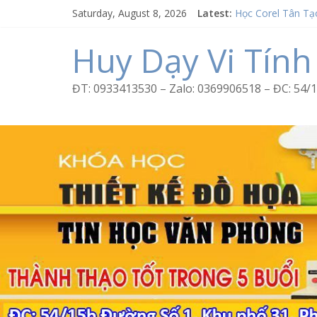
Skip
Saturday, August 8, 2026
Latest:
Học Corel Tân Tạ
to
Cách tạo USB Bo
content
Khóa học Photosh
Huy Dạy Vi Tính
Excel Bình Trị Đô
Word Bình Trị Đô
ĐT: 0933413530 – Zalo: 0369906518 – ĐC: 5