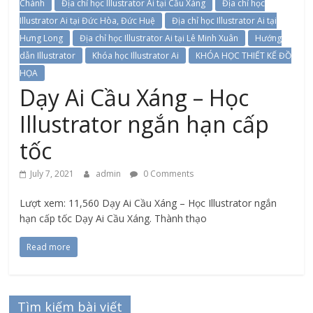
Chánh
Địa chỉ học Illustrator Ai tại Cầu Xáng
Địa chỉ học
Illustrator Ai tại Đức Hòa, Đức Huệ
Địa chỉ học Illustrator Ai tại
Hưng Long
Địa chỉ học Illustrator Ai tại Lê Minh Xuân
Hướng
dẫn Illustrator
Khóa học Illustrator Ai
KHÓA HỌC THIẾT KẾ ĐỒ
HỌA
Dạy Ai Cầu Xáng – Học
Illustrator ngắn hạn cấp
tốc
July 7, 2021
admin
0 Comments
Lượt xem: 11,560 Dạy Ai Cầu Xáng – Học Illustrator ngắn
hạn cấp tốc Dạy Ai Cầu Xáng. Thành thạo
Read more
Tìm kiếm bài viết