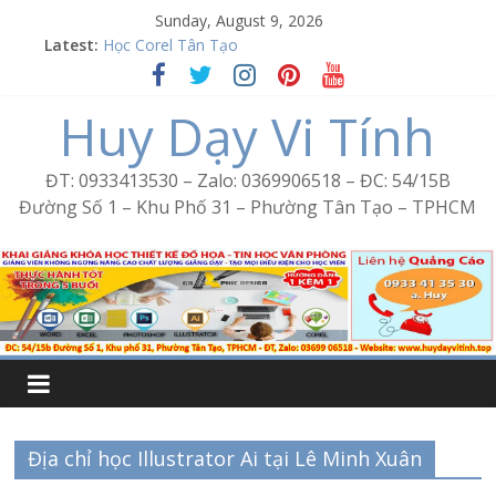
Skip
Sunday, August 9, 2026
to
Word Bình Trị Đông – Tin học văn phòng cấp tốc
Latest:
content
Học Corel Tân Tạo
Cách tạo USB Boot bằng Ventoy
Huy Dạy Vi Tính
Khóa học Photoshop tại Tân Tạo
Excel Bình Trị Đông – Vi tính văn phòng cấp tốc
ĐT: 0933413530 – Zalo: 0369906518 – ĐC: 54/15B
Đường Số 1 – Khu Phố 31 – Phường Tân Tạo – TPHCM
Địa chỉ học Illustrator Ai tại Lê Minh Xuân