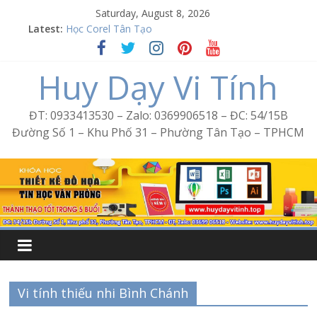
Skip
Saturday, August 8, 2026
Word Bình Trị Đông – Tin học văn phòng cấp tốc
to
Latest:
Học Corel Tân Tạo
content
Cách tạo USB Boot bằng Ventoy
Khóa học Photoshop tại Tân Tạo
Huy Dạy Vi Tính
Excel Bình Trị Đông – Vi tính văn phòng cấp tốc
ĐT: 0933413530 – Zalo: 0369906518 – ĐC: 54/15B
Đường Số 1 – Khu Phố 31 – Phường Tân Tạo – TPHCM
Vi tính thiếu nhi Bình Chánh