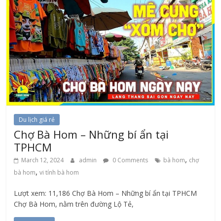
Du lịch giá rẻ
Chợ Bà Hom – Những bí ẩn tại
TPHCM
,
March 12, 2024
admin
0 Comments
bà hom
chợ
,
bà hom
vi tính bà hom
Lượt xem: 11,186 Chợ Bà Hom – Những bí ẩn tại TPHCM
Chợ Bà Hom, nằm trên đường Lộ Tẻ,