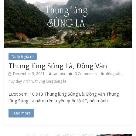
Du lịch giá rẻ
Thung lũng Sủng Là, Đồng Văn
,
December 5, 2021
admin
0 Comments
đồng văn
,
huy dạy vi tính
thung lũng sủng là
Lượt xem: 10,913 Thung lũng Sủng Là, Đồng Văn Thung
lũng Sủng Là nằm trên tuyến quốc lộ 4C, nối mảnh
Read more