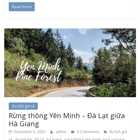
Read more
Du lịch giá rẻ
Rừng thông Yên Minh – Đà Lạt giữa
Hà Giang
December 5, 2021
admin
0 Comments
du lịch giá
,
,
,
,
,
rẻ
du lịch hè
đà lạt
hà giang
rừng thông yên minh
tour vaccine