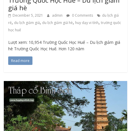
Trường Quốc Học Huế – Du lịch giảm
giá hè
December 5, 2021
admin
0 Comments
du lịch giá
,
,
,
,
rẻ
du lịch giảm giá
du lịch giảm giá hè
huy dạy vi tính
trường quốc
học huế
Lượt xem: 10,954 Trường Quốc Học Huế – Du lịch giảm giá
hè Trường Quốc Học Huế. Hơn 120 năm
Read more