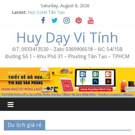
Skip
Saturday, August 8, 2026
Word Bình Trị Đông – Tin học văn phòng cấp tốc
to
Latest:
Học Corel Tân Tạo
content
Cách tạo USB Boot bằng Ventoy
Khóa học Photoshop tại Tân Tạo
Huy Dạy Vi Tính
Excel Bình Trị Đông – Vi tính văn phòng cấp tốc
ĐT: 0933413530 – Zalo: 0369906518 – ĐC: 54/15B
Đường Số 1 – Khu Phố 31 – Phường Tân Tạo – TPHCM
Du lịch giá rẻ