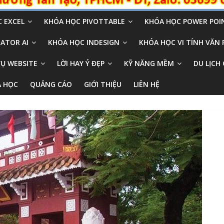
 EXCEL
KHÓA HỌC PIVOTTABLE
KHÓA HỌC POWER POI
ATOR AI
KHÓA HỌC INDESIGN
KHÓA HỌC VI TÍNH VĂN
VỤ WEBSITE
LỜI HAY Ý ĐẸP
KỸ NĂNG MỀM
DU LỊCH 
A HỌC
QUẢNG CÁO
GIỚI THIỆU
LIÊN HỆ