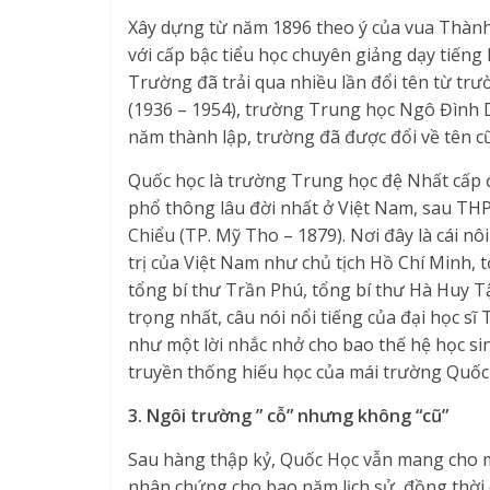
Xây dựng từ năm 1896 theo ý của vua Thành
với cấp bậc tiểu học chuyên giảng dạy tiến
Trường đã trải qua nhiều lần đổi tên từ tr
(1936 – 1954), trường Trung học Ngô Đình 
năm thành lập, trường đã được đổi về tên c
Quốc học là trường Trung học đệ Nhất cấp đ
phổ thông lâu đời nhất ở Việt Nam, sau T
Chiểu (TP. Mỹ Tho – 1879). Nơi đây là cái nôi
trị của Việt Nam như chủ tịch Hồ Chí Minh,
tổng bí thư Trần Phú, tổng bí thư Hà Huy Tậ
trọng nhất, câu nói nổi tiếng của đại học sĩ
như một lời nhắc nhở cho bao thế hệ học sin
truyền thống hiếu học của mái trường Quốc 
3. Ngôi trường ” cỗ” nhưng không “cũ”
Sau hàng thập kỷ, Quốc Học vẫn mang cho m
nhân chứng cho bao năm lịch sử, đồng thời