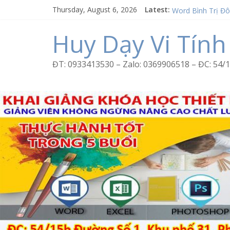
Skip
Thursday, August 6, 2026
Latest:
Excel Bình Trị Đô
to
Word Bình Trị Đô
content
Học Corel Tân T
Huy Dạy Vi Tính
Cách tạo USB Bo
Khóa học Photos
ĐT: 0933413530 – Zalo: 0369906518 – ĐC: 5