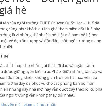
giá hè
cái tên của ngôi trường THPT Chuyên Quốc Học – Huế đã
ương cũng như khách du lịch ghé thăm miền đất Huế này.
trường là vì những thành tích nổi bật mà bao thế hệ học
i một vẻ đẹp ấn tượng và độc đáo, một ngôi trường mang
 khiết.
n Huế
át, thích hợp cho những ai thích đi dạo và ngắm cảnh
u được giữ nguyên kiến trúc Pháp. Giữa những tán cây và
 sơn đỏ hồng khiến không gian trở nên hài hòa về màu
 năm trở lại đây để phục vụ cho các phòng ban bộ môn,
nhiên những dãy nhà mới này vẫn được xây theo lối cũ pha
ể của ngôi trường vẫn không thay đổi nhiều.
r khuyến mãi, giảm giá hot nhất