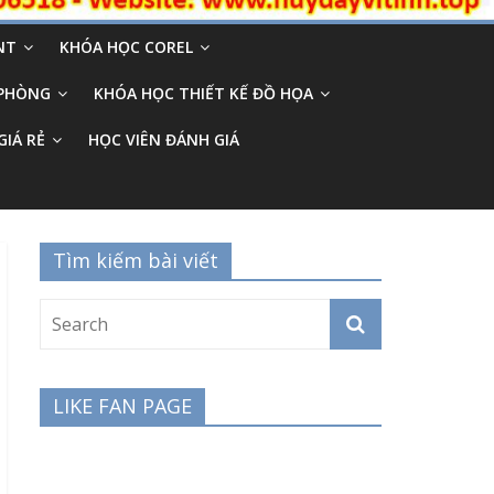
NT
KHÓA HỌC COREL
 PHÒNG
KHÓA HỌC THIẾT KẾ ĐỒ HỌA
GIÁ RẺ
HỌC VIÊN ĐÁNH GIÁ
Tìm kiếm bài viết
LIKE FAN PAGE