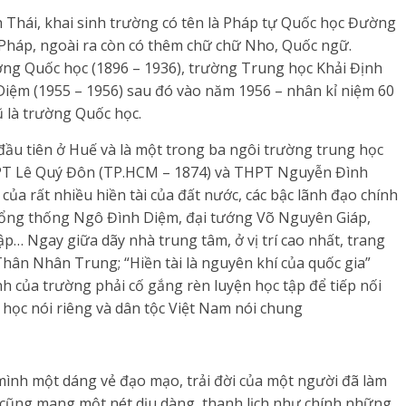
 Thái, khai sinh trường có tên là Pháp tự Quốc học Đường
g Pháp, ngoài ra còn có thêm chữ chữ Nho, Quốc ngữ.
ường Quốc học (1896 – 1936), trường Trung học Khải Định
Diệm (1955 – 1956) sau đó vào năm 1956 – nhân kỉ niệm 60
ũ là trường Quốc học.
ầu tiên ở Huế và là một trong ba ngôi trường trung học
HPT Lê Quý Đôn (TP.HCM – 1874) và THPT Nguyễn Đình
 của rất nhiều hiền tài của đất nước, các bậc lãnh đạo chính
 tổng thống Ngô Đình Diệm, đại tướng Võ Nguyên Giáp,
p… Ngay giữa dãy nhà trung tâm, ở vị trí cao nhất, trang
 Thân Nhân Trung; “Hiền tài là nguyên khí của quốc gia”
h của trường phải cố gắng rèn luyện học tập để tiếp nối
học nói riêng và dân tộc Việt Nam nói chung
ình một dáng vẻ đạo mạo, trải đời của một người đã làm
 cũng mang một nét dịu dàng, thanh lịch như chính những