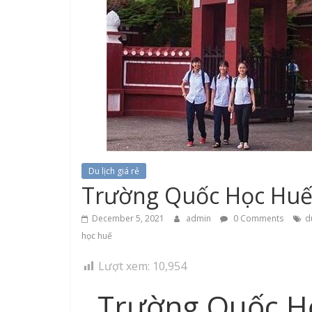
Du lịch giá rẻ
Trường Quốc Học Huế –
December 5, 2021
admin
0 Comments
d
học huế
Lượt xem:
10,954
Trường Quốc Họ