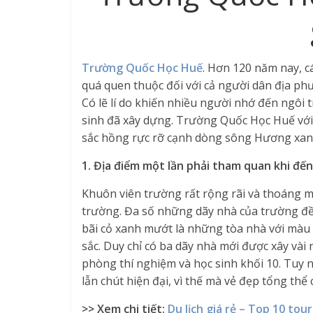
Trường Quốc Học Huế
. Hơn 120 năm nay, 
quá quen thuộc đối với cả người dân địa ph
Có lẽ lí do khiến nhiều người nhớ đến ngôi 
sinh đã xây dựng. Trường Quốc Học Huế vớ
sắc hồng rực rỡ cạnh dòng sông Hương xanh
1. Địa điểm một lần phải tham quan khi đế
Khuôn viên trường rất rộng rãi và thoáng m
trường. Đa số những dãy nhà của trường đề
bãi cỏ xanh mướt là những tòa nhà với màu
sắc. Duy chỉ có ba dãy nhà mới được xây vài
phòng thí nghiệm và học sinh khối 10. Tuy 
lẫn chút hiện đại, vì thế mà vẻ đẹp tổng th
>> Xem chi tiết:
Du lịch giá rẻ – Top 10 tou