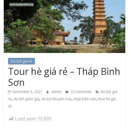
Du lịch giá rẻ
Tour hè giá rẻ – Tháp Bình
Sơn
December 5, 2021
admin
0 Comments
du lịch giá
,
,
,
,
rẻ
du lịch giảm giá
du lịch khuyến mãi
tháp bình sơn
tour hè giá
rẻ
Lượt xem:
10,895