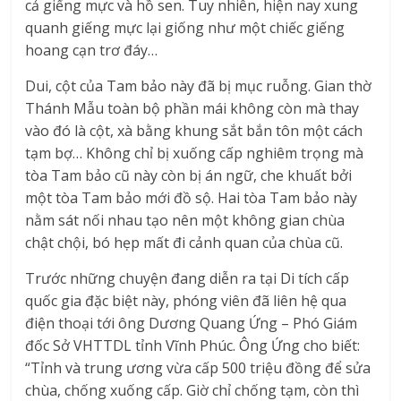
cả giếng mực và hồ sen. Tuy nhiên, hiện nay xung
quanh giếng mực lại giống như một chiếc giếng
hoang cạn trơ đáy…
Dui, cột của Tam bảo này đã bị mục ruỗng. Gian thờ
Thánh Mẫu toàn bộ phần mái không còn mà thay
vào đó là cột, xà bằng khung sắt bắn tôn một cách
tạm bợ… Không chỉ bị xuống cấp nghiêm trọng mà
tòa Tam bảo cũ này còn bị án ngữ, che khuất bởi
một tòa Tam bảo mới đồ sộ. Hai tòa Tam bảo này
nằm sát nối nhau tạo nên một không gian chùa
chật chội, bó hẹp mất đi cảnh quan của chùa cũ.
Trước những chuyện đang diễn ra tại Di tích cấp
quốc gia đặc biệt này, phóng viên đã liên hệ qua
điện thoại tới ông Dương Quang Ứng – Phó Giám
đốc Sở VHTTDL tỉnh Vĩnh Phúc. Ông Ứng cho biết:
“Tỉnh và trung ương vừa cấp 500 triệu đồng để sửa
chùa, chống xuống cấp. Giờ chỉ chống tạm, còn thì