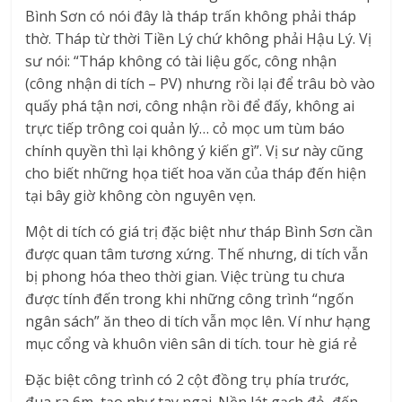
Bình Sơn có nói đây là tháp trấn không phải tháp
thờ. Tháp từ thời Tiền Lý chứ không phải Hậu Lý. Vị
sư nói: “Tháp không có tài liệu gốc, công nhận
(công nhận di tích – PV) nhưng rồi lại để trâu bò vào
quấy phá tận nơi, công nhận rồi để đấy, không ai
trực tiếp trông coi quản lý… cỏ mọc um tùm báo
chính quyền thì lại không ý kiến gì”. Vị sư này cũng
cho biết những họa tiết hoa văn của tháp đến hiện
tại bây giờ không còn nguyên vẹn.
Một di tích có giá trị đặc biệt như tháp Bình Sơn cần
được quan tâm tương xứng. Thế nhưng, di tích vẫn
bị phong hóa theo thời gian. Việc trùng tu chưa
được tính đến trong khi những công trình “ngốn
ngân sách” ăn theo di tích vẫn mọc lên. Ví như hạng
mục cổng và khuôn viên sân di tích. tour hè giá rẻ
Đặc biệt công trình có 2 cột đồng trụ phía trước,
đua ra 6m, tạo như tay ngai. Nền lát gạch đỏ, đến