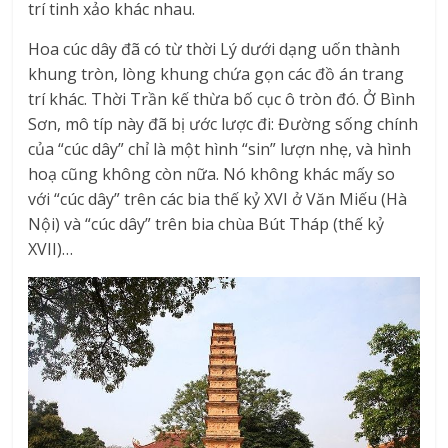
trí tinh xảo khác nhau.
Hoa cúc dây đã có từ thời Lý dưới dạng uốn thành
khung tròn, lòng khung chứa gọn các đồ án trang
trí khác. Thời Trần kế thừa bố cục ô tròn đó. Ở Bình
Sơn, mô típ này đã bị ước lược đi: Đường sống chính
của “cúc dây” chỉ là một hình “sin” lượn nhẹ, và hình
hoạ cũng không còn nữa. Nó không khác mấy so
với “cúc dây” trên các bia thế kỷ XVI ở Văn Miếu (Hà
Nội) và “cúc dây” trên bia chùa Bút Tháp (thế kỷ
XVII)…