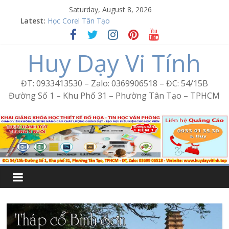
Skip
Saturday, August 8, 2026
Word Bình Trị Đông – Tin học văn phòng cấp tốc
to
Latest:
Học Corel Tân Tạo
content
Cách tạo USB Boot bằng Ventoy
Khóa học Photoshop tại Tân Tạo
Huy Dạy Vi Tính
Excel Bình Trị Đông – Vi tính văn phòng cấp tốc
ĐT: 0933413530 – Zalo: 0369906518 – ĐC: 54/15B
Đường Số 1 – Khu Phố 31 – Phường Tân Tạo – TPHCM