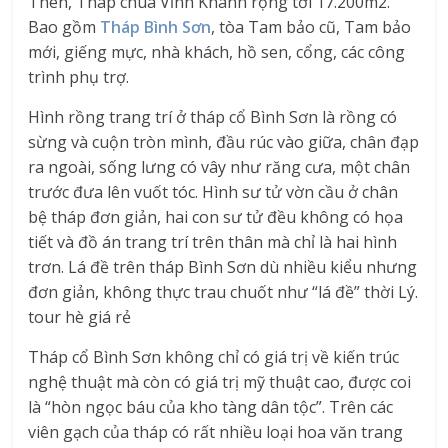
Then, Tháp chùa Vĩnh Khánh rộng tới 17.200m2.
Bao gồm
Tháp Bình Sơn
, tòa Tam bảo cũ, Tam bảo
mới, giếng mực, nhà khách, hồ sen, cổng, các công
trình phụ trợ.
Hình rồng trang trí ở tháp cổ Bình Sơn là rồng có
sừng và cuộn tròn mình, đầu rúc vào giữa, chân đạp
ra ngoài, sống lưng có vây như răng cưa, một chân
trước đưa lên vuốt tóc. Hình sư tử vờn cầu ở chân
bệ tháp đơn giản, hai con sư tử đều không có họa
tiết và đồ án trang trí trên thân mà chỉ là hai hình
trơn. Lá đề trên tháp Bình Sơn dù nhiều kiểu nhưng
đơn giản, không thực trau chuốt như “lá đề” thời Lý.
tour hè giá rẻ
Tháp cổ Bình Sơn không chỉ có giá trị về kiến trúc
nghệ thuật mà còn có giá trị mỹ thuật cao, được coi
là “hòn ngọc báu của kho tàng dân tộc”. Trên các
viên gạch của tháp có rất nhiều loại hoa văn trang