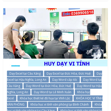
Dạy Excel tại Cầu Xáng
Dạy Excel tại Đức Hòa, Đức Huệ
Dạy
Excel tại Hậu Nghĩa, Long An
Dạy Word cấp tốc
Dạy Word tại
Cầu Xáng
Dạy Word tại Đức Hòa, Đức Huệ
Dạy Word tại Hậu
Nghĩa, Long An
Dạy Word tại Lê Minh Xuân
Khóa học
Excel
Khóa học thiết kế đồ họa tại Vĩnh Lộc
KHÓA HỌC VI TÍNH
VĂN PHÒNG
Khóa học vi tính văn phòng tại Bình Chánh
Khóa
học vi tính văn phòng tại Cầu Xáng
Khóa học vi tính văn phòng tại