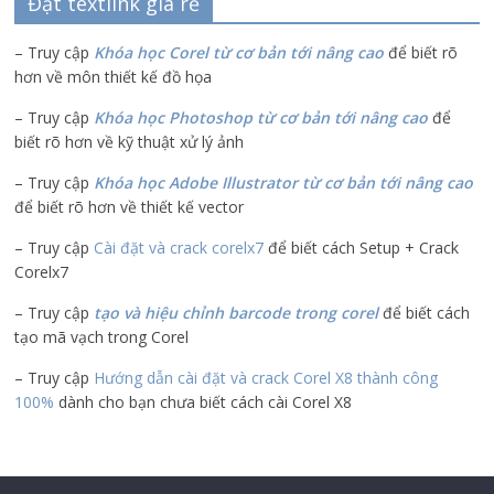
Đặt textlink giá rẻ
– Truy cập
Khóa học Corel từ cơ bản tới nâng cao
để biết rõ
hơn về môn thiết kế đồ họa
– Truy cập
Khóa học Photoshop từ cơ bản tới nâng cao
để
biết rõ hơn về kỹ thuật xử lý ảnh
– Truy cập
Khóa học Adobe Illustrator
từ cơ bản tới nâng cao
để biết rõ hơn về thiết kế vector
– Truy cập
Cài đặt và crack corelx7
để biết cách Setup + Crack
Corelx7
– Truy cập
tạo và hiệu chỉnh barcode trong corel
để biết cách
tạo mã vạch trong Corel
– Truy cập
Hướng dẫn cài đặt và crack Corel X8 thành công
100%
dành cho bạn chưa biết cách cài Corel X8