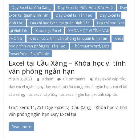
Dạy Excel tại Cầu Xáng
Dạy Excel tại Đức Hòa, Đức Huệ
Dạy
Excel tại quận Bình Tân
Dạy Excel tại Tân Tạo
Dạy Excel tại
Vĩnh Lộc
Địa chỉ học Excel tại quận Bình Tân
Địa chỉ học Excel
tại Vĩnh Lộc
Khóa học Excel
KHÓA HỌC VI TÍNH VĂN
PHÒNG
Khóa học vi tính văn phòng tại quận Bình Tân
Khóa
học vi tính văn phòng tại Tân Tạo
Thủ thuật Word, Excel,
PowerPoint, PivotTable
Excel tại Cầu Xáng – Khóa học vi tính
văn phòng ngắn hạn
,
July 3, 2021
admin
0 Comments
dạy excel cấp tốc
,
,
,
dạy excel ngắn hạn
dạy excel tại cầu xáng
excel ngắn hạn
excel tại
,
,
,
cầu xáng
học excel cấp tốc
học excel ngắn hạn
vi tính cấp tốc
Lượt xem: 11,751 Dạy Excel tại Cầu Xáng – Khóa học vi tính
văn phòng ngắn hạn Dạy Excel tại
Read more