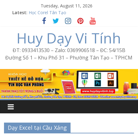
Skip
Tuesday, August 11, 2026
to
Latest:
Học Corel Tân Tạo
content
Cách tạo USB Boot bằng Ventoy
Khóa học Photoshop tại Tân Tạo
Huy Dạy Vi Tính
Excel Bình Trị Đông – Vi tính văn phòng cấp tốc
Word Bình Trị Đông – Tin học văn phòng cấp tốc
ĐT: 0933413530 – Zalo: 0369906518 – ĐC: 54/15B
Đường Số 1 – Khu Phố 31 – Phường Tân Tạo – TPHCM
Dạy Excel tại Cầu Xáng