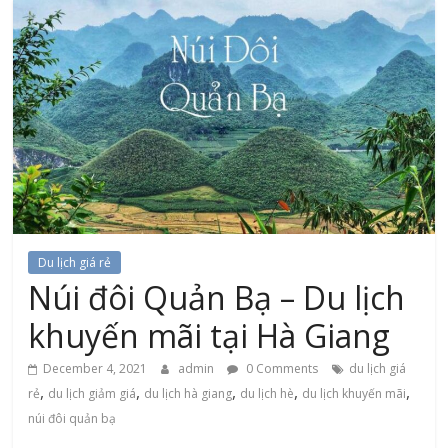
Du lịch giá rẻ
Núi đôi Quản Bạ – Du lịch
khuyến mãi tại Hà Giang
December 4, 2021
admin
0 Comments
du lịch giá
,
,
,
,
,
rẻ
du lịch giảm giá
du lịch hà giang
du lịch hè
du lịch khuyến mãi
núi đôi quản bạ