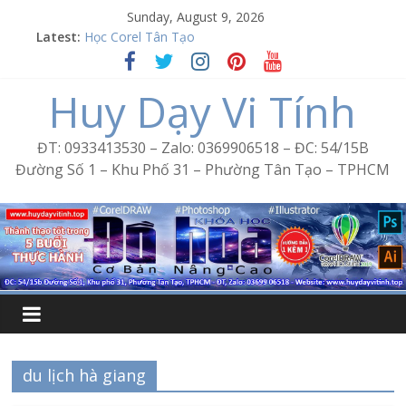
Skip
Sunday, August 9, 2026
to
Latest:
Học Corel Tân Tạo
content
Cách tạo USB Boot bằng Ventoy
Khóa học Photoshop tại Tân Tạo
Huy Dạy Vi Tính
Excel Bình Trị Đông – Vi tính văn phòng cấp tốc
Word Bình Trị Đông – Tin học văn phòng cấp tốc
ĐT: 0933413530 – Zalo: 0369906518 – ĐC: 54/15B
Đường Số 1 – Khu Phố 31 – Phường Tân Tạo – TPHCM
du lịch hà giang