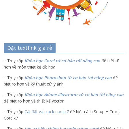
Đặt textlink giá rẻ
– Truy cập
Khóa học Corel từ cơ bản tới nâng cao
để biết rõ
hơn về môn thiết kế đồ họa
– Truy cập
Khóa học Photoshop từ cơ bản tới nâng cao
để
biết rõ hơn về kỹ thuật xử lý ảnh
– Truy cập
Khóa học Adobe Illustrator
từ cơ bản tới nâng cao
để biết rõ hơn về thiết kế vector
– Truy cập
Cài đặt và crack corelx7
để biết cách Setup + Crack
Corelx7
– Truy cập
tạo và hiệu chỉnh barcode trong corel
để biết cách