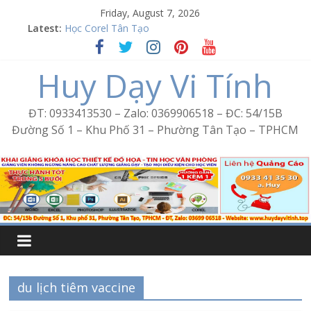
Skip
Friday, August 7, 2026
to
Latest:
Học Corel Tân Tạo
content
Cách tạo USB Boot bằng Ventoy
Khóa học Photoshop tại Tân Tạo
Huy Dạy Vi Tính
Excel Bình Trị Đông – Vi tính văn phòng cấp tốc
Word Bình Trị Đông – Tin học văn phòng cấp tốc
ĐT: 0933413530 – Zalo: 0369906518 – ĐC: 54/15B
Đường Số 1 – Khu Phố 31 – Phường Tân Tạo – TPHCM
du lịch tiêm vaccine