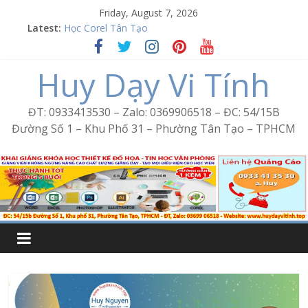
Skip
Friday, August 7, 2026
to
Latest:
Học Corel Tân Tạo
content
Cách tạo USB Boot bằng Ventoy
Khóa học Photoshop tại Tân Tạo
Huy Dạy Vi Tính
Excel Bình Trị Đông – Vi tính văn phòng cấp tốc
Word Bình Trị Đông – Tin học văn phòng cấp tốc
ĐT: 0933413530 – Zalo: 0369906518 – ĐC: 54/15B
Đường Số 1 – Khu Phố 31 – Phường Tân Tạo – TPHCM