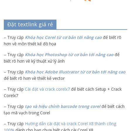
Đặt textlink giá rẻ
– Truy cập
Khóa học Corel từ cơ bản tới nâng cao
để biết rõ
hơn về môn thiết kế đồ họa
– Truy cập
Khóa học Photoshop từ cơ bản tới nâng cao
để
biết rõ hơn về kỹ thuật xử lý ảnh
– Truy cập
Khóa học Adobe Illustrator
từ cơ bản tới nâng cao
để biết rõ hơn về thiết kế vector
– Truy cập
Cài đặt và crack corelx7
để biết cách Setup + Crack
Corelx7
– Truy cập
tạo và hiệu chỉnh barcode trong corel
để biết cách
tạo mã vạch trong Corel
– Truy cập
Hướng dẫn cài đặt và crack Corel X8 thành công
100%
dành cho bạn chưa biết cách cài Corel X8