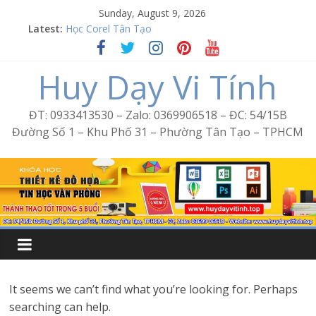
Skip
Sunday, August 9, 2026
to
Latest:
Học Corel Tân Tạo
content
Cách tạo USB Boot bằng Ventoy
Khóa học Photoshop tại Tân Tạo
Huy Dạy Vi Tính
Excel Bình Trị Đông – Vi tính văn phòng cấp tốc
Word Bình Trị Đông – Tin học văn phòng cấp tốc
ĐT: 0933413530 – Zalo: 0369906518 – ĐC: 54/15B
Đường Số 1 – Khu Phố 31 – Phường Tân Tạo – TPHCM
It seems we can’t find what you’re looking for. Perhaps
searching can help.