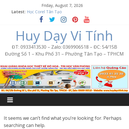
Skip
Friday, August 7, 2026
to
Latest:
Word Bình Trị Đông – Tin học văn phòng cấp tốc
content
Học Corel Tân Tạo
Cách tạo USB Boot bằng Ventoy
Huy Dạy Vi Tính
Khóa học Photoshop tại Tân Tạo
Excel Bình Trị Đông – Vi tính văn phòng cấp tốc
ĐT: 0933413530 – Zalo: 0369906518 – ĐC: 54/15B
Đường Số 1 – Khu Phố 31 – Phường Tân Tạo – TPHCM
It seems we can’t find what you’re looking for. Perhaps
searching can help.