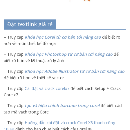
Đặt textlink giá rẻ
– Truy cập
Khóa học Corel từ cơ bản tới nâng cao
để biết rõ
hơn về môn thiết kế đồ họa
– Truy cập
Khóa học Photoshop từ cơ bản tới nâng cao
để
biết rõ hơn về kỹ thuật xử lý ảnh
– Truy cập
Khóa học Adobe Illustrator
từ cơ bản tới nâng cao
để biết rõ hơn về thiết kế vector
– Truy cập
Cài đặt và crack corelx7
để biết cách Setup + Crack
Corelx7
– Truy cập
tạo và hiệu chỉnh barcode trong corel
để biết cách
tạo mã vạch trong Corel
– Truy cập
Hướng dẫn cài đặt và crack Corel X8 thành công
100%
dành cho bạn chưa biết cách cài Corel X8