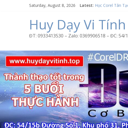
Skip
Saturday, August 8, 2026
Latest:
Học Corel Tân Tạ
to
Cách tạo USB Bo
content
Huy Dạy Vi Tính
Khóa học Photosh
Excel Bình Trị Đô
ĐT: 0933413530 – Zalo: 0369906518 – ĐC: 5