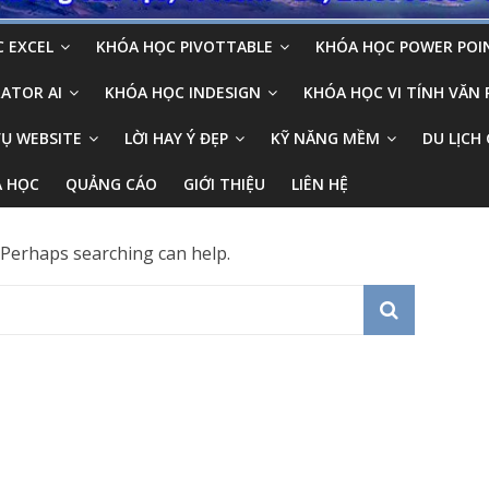
 EXCEL
KHÓA HỌC PIVOTTABLE
KHÓA HỌC POWER POI
ATOR AI
KHÓA HỌC INDESIGN
KHÓA HỌC VI TÍNH VĂN
VỤ WEBSITE
LỜI HAY Ý ĐẸP
KỸ NĂNG MỀM
DU LỊCH 
A HỌC
QUẢNG CÁO
GIỚI THIỆU
LIÊN HỆ
. Perhaps searching can help.