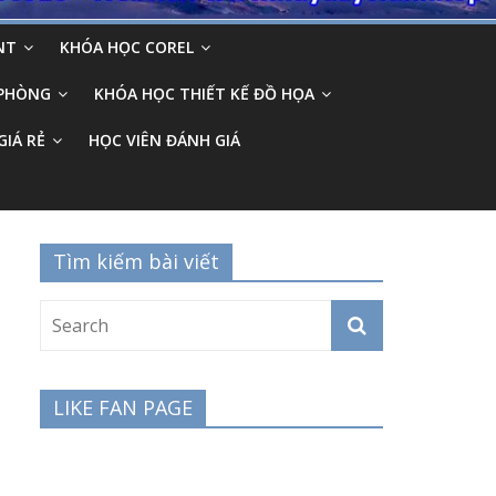
NT
KHÓA HỌC COREL
 PHÒNG
KHÓA HỌC THIẾT KẾ ĐỒ HỌA
GIÁ RẺ
HỌC VIÊN ĐÁNH GIÁ
Tìm kiếm bài viết
LIKE FAN PAGE