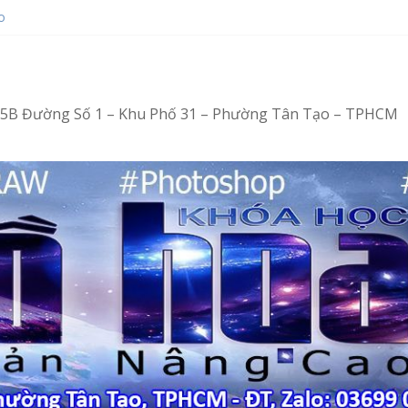
o
ot bằng Ventoy
op tại Tân Tạo
ng – Vi tính văn phòng cấp tốc
4/15B Đường Số 1 – Khu Phố 31 – Phường Tân Tạo – TPHCM