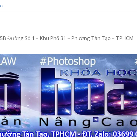
ạo
ot bằng Ventoy
hop tại Tân Tạo
ng – Vi tính văn phòng cấp tốc
ng – Tin học văn phòng cấp tốc
4/15B Đường Số 1 – Khu Phố 31 – Phường Tân Tạo – TPHCM