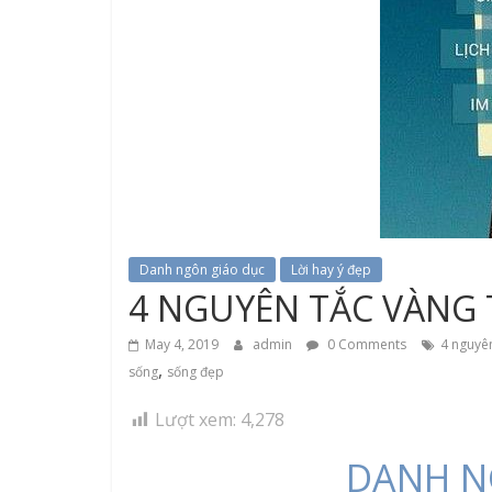
Danh ngôn giáo dục
Lời hay ý đẹp
4 NGUYÊN TẮC VÀNG
May 4, 2019
admin
0 Comments
4 nguyê
,
sống
sống đẹp
Lượt xem:
4,278
DANH N