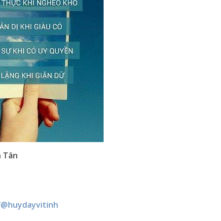
h Tân
/@huydayvitinh