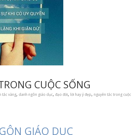
 TRONG CUỘC SỐNG
,
,
,
,
n tắc vàng
danh ngôn giáo dục
đạo đời
lời hay ý đẹp
nguyên tắc trong cuộc
GÔN GIÁO DỤC