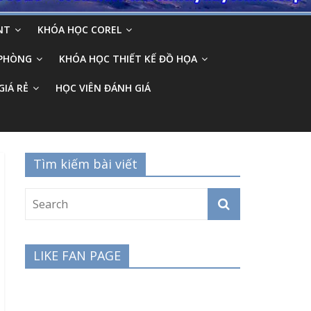
NT
KHÓA HỌC COREL
 PHÒNG
KHÓA HỌC THIẾT KẾ ĐỒ HỌA
GIÁ RẺ
HỌC VIÊN ĐÁNH GIÁ
Tìm kiếm bài viết
LIKE FAN PAGE