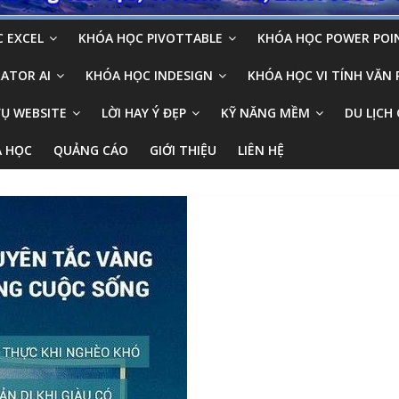
 EXCEL
KHÓA HỌC PIVOTTABLE
KHÓA HỌC POWER POI
ATOR AI
KHÓA HỌC INDESIGN
KHÓA HỌC VI TÍNH VĂN
VỤ WEBSITE
LỜI HAY Ý ĐẸP
KỸ NĂNG MỀM
DU LỊCH 
A HỌC
QUẢNG CÁO
GIỚI THIỆU
LIÊN HỆ