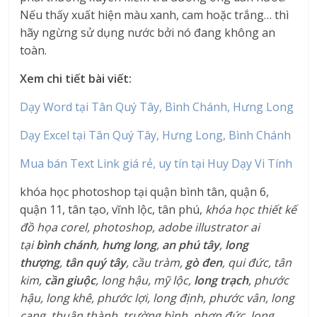
Nếu thấy xuất hiện màu xanh, cam hoặc trắng… thì
hãy ngừng sử dụng nước bởi nó đang không an
toàn.
Xem chi tiết bài viết:
Dạy Word tại Tân Quý Tây, Bình Chánh, Hưng Long
Dạy Excel tại Tân Quý Tây, Hưng Long, Bình Chánh
Mua bán Text Link giá rẻ, uy tín tại Huy Dạy Vi Tính
khóa học photoshop tại quận bình tân, quận 6,
quận 11, tân tạo, vĩnh lộc, tân phú,
khóa học thiết kế
đồ họa corel, photoshop, adobe illustrator ai
tại
bình chánh
,
hưng long
,
an phú tây
,
long
thượng
,
tân quý tây
, cầu tràm,
gò đen
, qui đức, tân
kim,
cần giuộc
, long hậu, mỹ lộc,
long trạch
, phước
hậu, long khê, phước lợi, long định, phước vân, long
cang, thuận thành, trường bình, nhơn đức, long