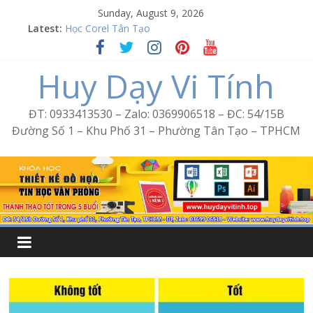
Skip
Sunday, August 9, 2026
Word Bình Trị Đông – Tin học văn phòng cấp tốc
to
Latest:
Học Corel Tân Tạo
content
Cách tạo USB Boot bằng Ventoy
Khóa học Photoshop tại Tân Tạo
Huy Dạy Vi Tính
Excel Bình Trị Đông – Vi tính văn phòng cấp tốc
ĐT: 0933413530 – Zalo: 0369906518 – ĐC: 54/15B
Đường Số 1 – Khu Phố 31 – Phường Tân Tạo – TPHCM