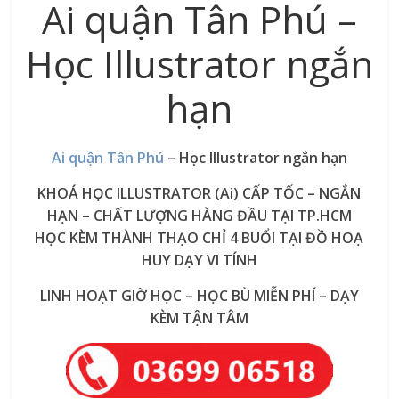
Ai quận Tân Phú –
Học Illustrator ngắn
hạn
Ai quận Tân Phú
– Học Illustrator ngắn hạn
KHOÁ HỌC ILLUSTRATOR (Ai) CẤP TỐC – NGẮN
HẠN – CHẤT LƯỢNG HÀNG ĐẦU TẠI TP.HCM
HỌC KÈM THÀNH THẠO CHỈ 4 BUỔI TẠI ĐỒ HOẠ
HUY DẠY VI TÍNH
LINH HOẠT GIỜ HỌC – HỌC BÙ MIỄN PHÍ – DẠY
KÈM TẬN TÂM