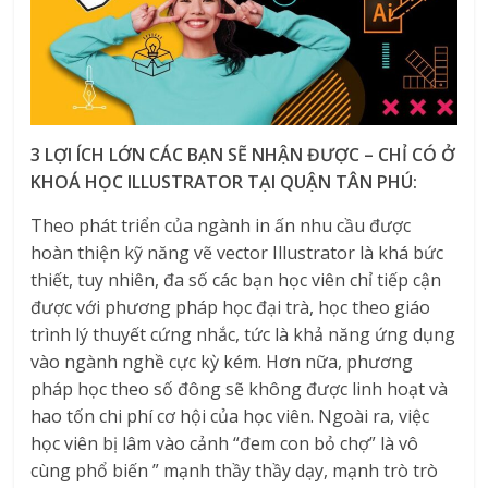
3 LỢI ÍCH LỚN CÁC BẠN SẼ NHẬN ĐƯỢC – CHỈ CÓ Ở
KHOÁ HỌC ILLUSTRATOR TẠI QUẬN TÂN PHÚ:
Theo phát triển của ngành in ấn nhu cầu được
hoàn thiện kỹ năng vẽ vector Illustrator là khá bức
thiết, tuy nhiên, đa số các bạn học viên chỉ tiếp cận
được với phương pháp học đại trà, học theo giáo
trình lý thuyết cứng nhắc, tức là khả năng ứng dụng
vào ngành nghề cực kỳ kém. Hơn nữa, phương
pháp học theo số đông sẽ không được linh hoạt và
hao tốn chi phí cơ hội của học viên. Ngoài ra, việc
học viên bị lâm vào cảnh “đem con bỏ chợ” là vô
cùng phổ biến ” mạnh thầy thầy dạy, mạnh trò trò