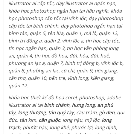
illustrator ai cấp tốc, dạy illustrator ai ngắn hạn,
khóa học photoshop ngắn hạn tại hậu nghĩa, khóa
học photoshop cấp tốc tại vĩnh lộc, dạy photoshop
cấp tốc tại bình chánh, dạy photohop ngắn hạn tại
bình tân, quận 5, tên lửa, quận 1, mã lò, quận 12,
bình trị đông a, quận 2, vĩnh lộc a, tin học cấp tốc,
tin học ngắn hạn, quận 3, tin học văn phòng long
an, quận 4, tin học đồ họa, đức hòa, đức huệ,
phương an lạc a, quận 7, bình trị đông b, vĩnh lộc b,
quận 8, phường an lạc, cũ chi, quận 9, tiền giang,
cần thơ, quận 10, bến tre, vĩnh long, kiên giang,
quận 12.
khóa học thiết kế đồ họa corel, photoshop, adobe
illustrator ai tại
bình chánh
,
hưng long
,
an phú
tây
,
long thượng
,
tân quý tây
, cầu tràm,
gò đen
, qui
đức, tân kim,
cần giuộc
, long hậu, mỹ lộc,
long
trạch
, phước hậu, long khê, phước lợi, long định,