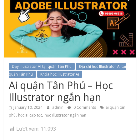
Dạy Illustrator AI tại quận Tân Phú
Địa chỉ học Illustrator Ai tại
quận Tân Phú
Khóa học Illustrator Ai
Ai quận Tân Phú – Học
Illustrator ngắn hạn
January 10, 2024
admin
0 Comments
ai quận tân
,
,
phú
học ai cấp tốc
học illustrator ngắn hạn
Lượt xem:
11,093