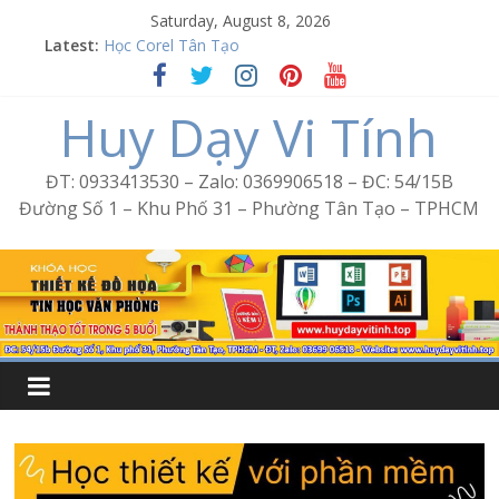
Skip
Saturday, August 8, 2026
to
Word Bình Trị Đông – Tin học văn phòng cấp tốc
Latest:
Học Corel Tân Tạo
content
Cách tạo USB Boot bằng Ventoy
Huy Dạy Vi Tính
Khóa học Photoshop tại Tân Tạo
Excel Bình Trị Đông – Vi tính văn phòng cấp tốc
ĐT: 0933413530 – Zalo: 0369906518 – ĐC: 54/15B
Đường Số 1 – Khu Phố 31 – Phường Tân Tạo – TPHCM