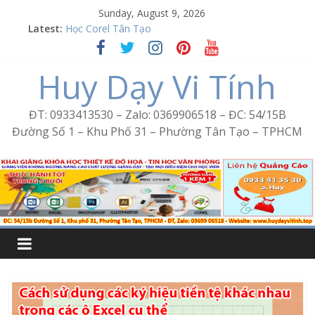
Skip
Sunday, August 9, 2026
Word Bình Trị Đông – Tin học văn phòng cấp tốc
to
Latest:
Học Corel Tân Tạo
content
Cách tạo USB Boot bằng Ventoy
Khóa học Photoshop tại Tân Tạo
Huy Dạy Vi Tính
Excel Bình Trị Đông – Vi tính văn phòng cấp tốc
ĐT: 0933413530 – Zalo: 0369906518 – ĐC: 54/15B
Đường Số 1 – Khu Phố 31 – Phường Tân Tạo – TPHCM