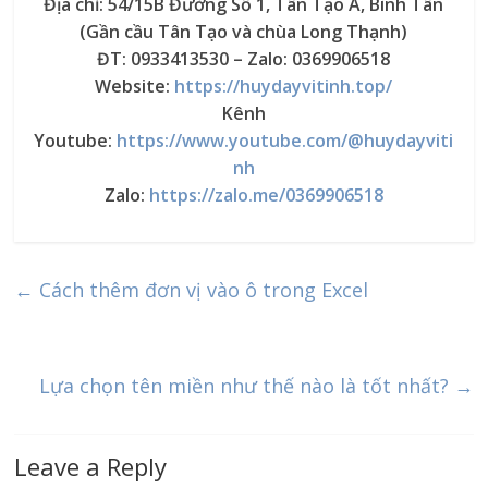
Địa chỉ: 54/15B Đường Số 1, Tân Tạo A, Bình Tân
(Gần cầu Tân Tạo và chùa Long Thạnh)
ĐT: 0933413530 – Zalo: 0369906518
Website:
https://huydayvitinh.top/
Kênh
Youtube:
https://www.youtube.com/@huydayviti
nh
Zalo:
https://zalo.me/0369906518
←
Cách thêm đơn vị vào ô trong Excel
Lựa chọn tên miền như thế nào là tốt nhất?
→
Leave a Reply