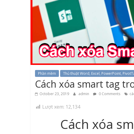
Phần mềm
Thủ thuật Word, Excel, PowerPoint, PivotT
Cách xóa smart tag tr
October 23, 2019
admin
0 Comments
cá
Lượt xem:
12,134
Cách xóa sma