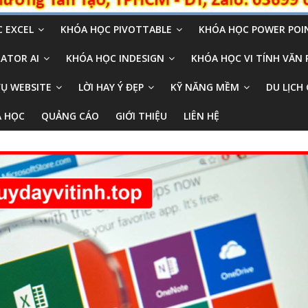
 EXCEL
KHÓA HỌC PIVOTTABLE
KHÓA HỌC POWER POI
ATOR AI
KHÓA HỌC INDESIGN
KHÓA HỌC VI TÍNH VĂN
VỤ WEBSITE
LỜI HAY Ý ĐẸP
KỸ NĂNG MỀM
DU LỊCH 
A HỌC
QUẢNG CÁO
GIỚI THIỆU
LIÊN HỆ