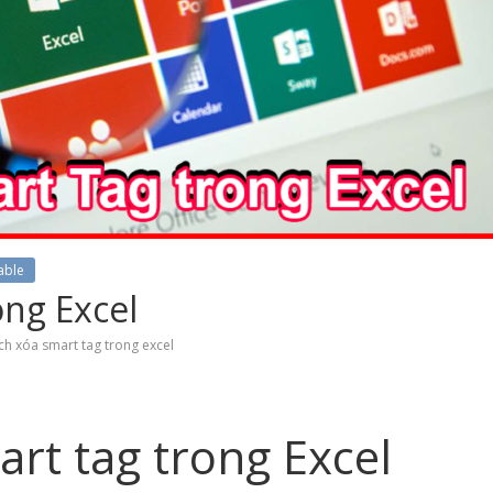
able
ong Excel
ch xóa smart tag trong excel
rt tag trong Excel