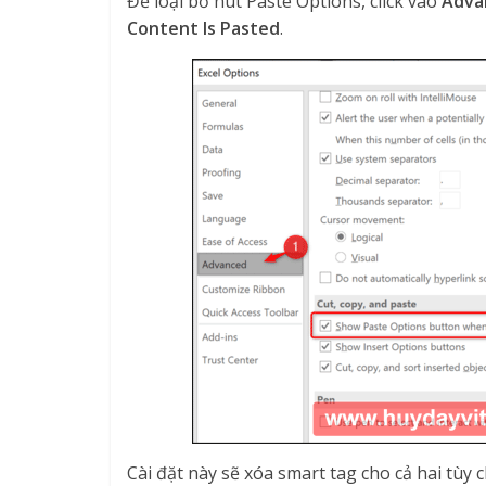
Để loại bỏ nút Paste Options, click vào
Adva
Content Is Pasted
.
Cài đặt này sẽ xóa smart tag cho cả hai tùy 