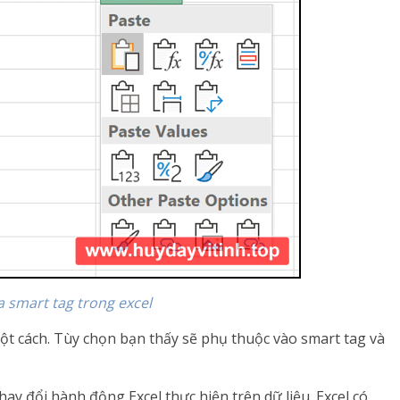
a smart tag trong excel
ột cách. Tùy chọn bạn thấy sẽ phụ thuộc vào smart tag và
y đổi hành động Excel thực hiện trên dữ liệu. Excel có