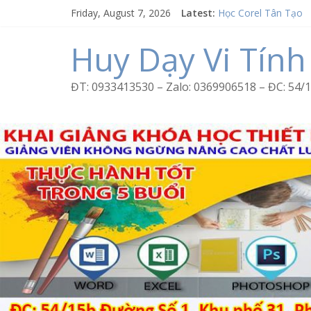
Word Bình Trị Đông 
Skip
Friday, August 7, 2026
Latest:
Học Corel Tân Tạo
to
Cách tạo USB Boot 
content
Huy Dạy Vi Tính
Khóa học Photoshop
Excel Bình Trị Đông 
ĐT: 0933413530 – Zalo: 0369906518 – ĐC: 5