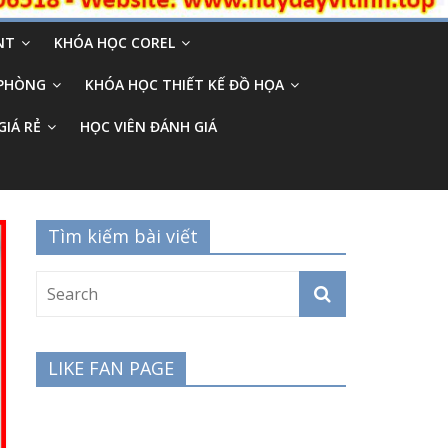
NT
KHÓA HỌC COREL
 PHÒNG
KHÓA HỌC THIẾT KẾ ĐỒ HỌA
GIÁ RẺ
HỌC VIÊN ĐÁNH GIÁ
Tìm kiếm bài viết
LIKE FAN PAGE