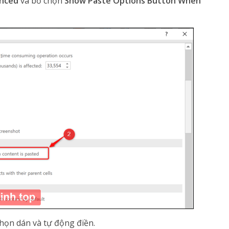
nced
và bỏ chọn
Show Paste Options Button When
chọn dán và tự động điền.