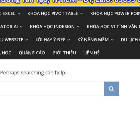
 EXCEL
KHÓA HỌC PIVOTTABLE
KHÓA HỌC POWER POI
ATOR AI
KHÓA HỌC INDESIGN
KHÓA HỌC VI TÍNH VĂN
VỤ WEBSITE
LỜI HAY Ý ĐẸP
KỸ NĂNG MỀM
DU LỊCH 
A HỌC
QUẢNG CÁO
GIỚI THIỆU
LIÊN HỆ
. Perhaps searching can help.