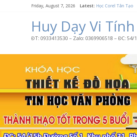
Skip
Friday, August 7, 2026
Latest:
Học Corel Tân Tạo
to
Cách tạo USB Boot 
content
Khóa học Photoshop
Huy Dạy Vi Tính
Excel Bình Trị Đông 
Word Bình Trị Đông 
ĐT: 0933413530 – Zalo: 0369906518 – ĐC: 5