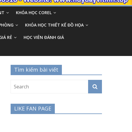
NT
KHÓA HỌC COREL
 PHÒNG
KHÓA HỌC THIẾT KẾ ĐỒ HỌA
GIÁ RẺ
HỌC VIÊN ĐÁNH GIÁ
Tìm kiếm bài viết
LIKE FAN PAGE