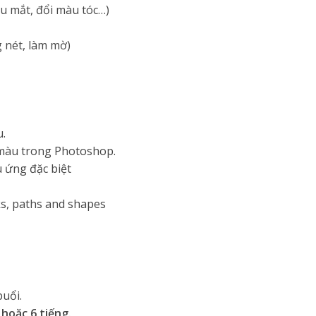
u mắt, đổi màu tóc…)
 nét, làm mờ)
.
 màu trong Photoshop.
u ứng đặc biệt
s, paths and shapes
buổi.
 hoặc 6 tiếng.