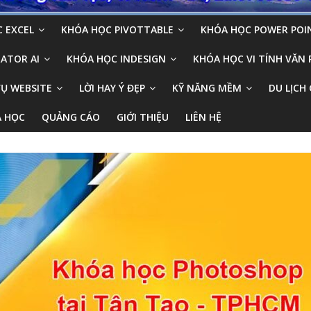
 EXCEL
KHÓA HỌC PIVOTTABLE
KHÓA HỌC POWER POI
ATOR AI
KHÓA HỌC INDESIGN
KHÓA HỌC VI TÍNH VĂN
VỤ WEBSITE
LỜI HAY Ý ĐẸP
KỸ NĂNG MỀM
DU LỊCH 
A HỌC
QUẢNG CÁO
GIỚI THIỆU
LIÊN HỆ