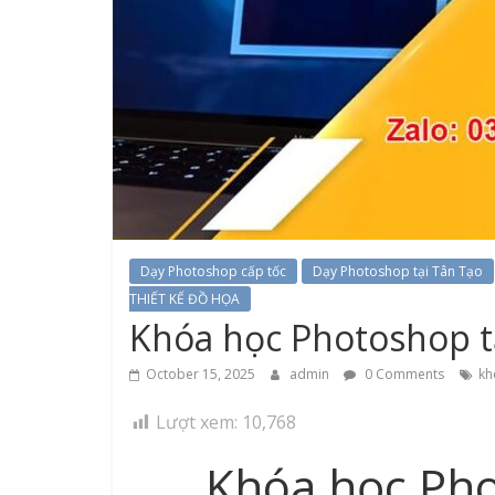
Dạy Photoshop cấp tốc
Dạy Photoshop tại Tân Tạo
THIẾT KẾ ĐỒ HỌA
Khóa học Photoshop t
October 15, 2025
admin
0 Comments
kh
Lượt xem:
10,768
Khóa học Pho