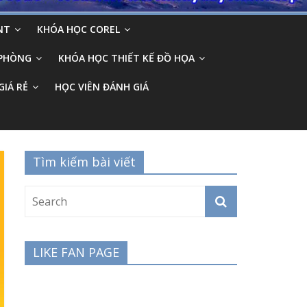
NT
KHÓA HỌC COREL
 PHÒNG
KHÓA HỌC THIẾT KẾ ĐỒ HỌA
GIÁ RẺ
HỌC VIÊN ĐÁNH GIÁ
Tìm kiếm bài viết
LIKE FAN PAGE