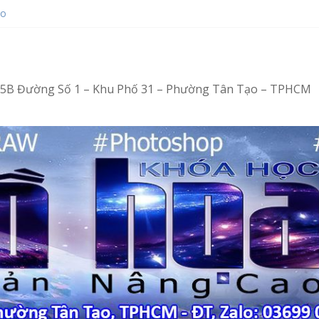
ạo
ot bằng Ventoy
hop tại Tân Tạo
ng – Vi tính văn phòng cấp tốc
ng – Tin học văn phòng cấp tốc
4/15B Đường Số 1 – Khu Phố 31 – Phường Tân Tạo – TPHCM