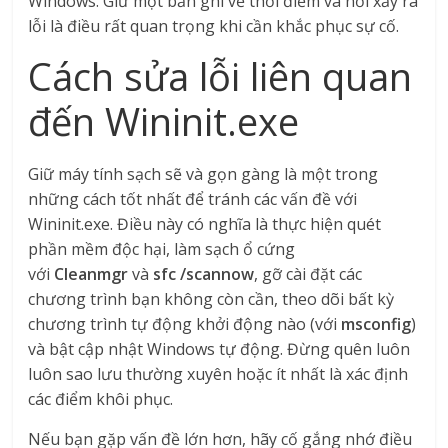
Windows. Giữ một bản ghi về thời điểm và nơi xảy ra
lỗi là điều rất quan trọng khi cần khắc phục sự cố.
Cách sửa lỗi liên quan
đến Wininit.exe
Giữ máy tính sạch sẽ và gọn gàng là một trong
những cách tốt nhất để tránh các vấn đề với
Wininit.exe. Điều này có nghĩa là thực hiện quét
phần mềm độc hại, làm sạch ổ cứng
với
Cleanmgr
và
sfc /scannow
, gỡ cài đặt các
chương trình bạn không còn cần, theo dõi bất kỳ
chương trình tự động khởi động nào (với
msconfig
)
và bật cập nhật Windows tự động. Đừng quên luôn
luôn sao lưu thường xuyên hoặc ít nhất là xác định
các điểm khôi phục.
Nếu bạn gặp vấn đề lớn hơn, hãy cố gắng nhớ điều