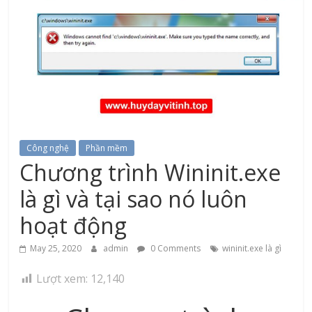
Công nghệ
Phần mềm
Chương trình Wininit.exe
là gì và tại sao nó luôn
hoạt động
May 25, 2020
admin
0 Comments
wininit.exe là gì
Lượt xem:
12,140