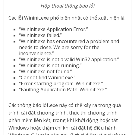
Hộp thoại thông báo lỗi
Các lỗi Wininit.exe phổ biến nhất có thể xuất hiện là:
“Wininit.exe Application Error.”
“Wininit.exe failed.”
“Wininit.exe has encountered a problem and
needs to close. We are sorry for the
inconvenience.”
“Wininit.exe is not a valid Win32 application.”
“Wininit.exe is not running.”
“Wininit.exe not found.”
“Cannot find Wininit.exe.”
“Error starting program: Wininit.exe.”
“Faulting Application Path: Wininit.exe.”
Các thông báo lỗi .exe này có thể xảy ra trong quá
trình cài đặt chương trình, thực thi chương trình
phần mềm liên kết, trong khi khởi động hoặc tắt
Windows hoặc thậm chí khi cài đặt hệ điều hành