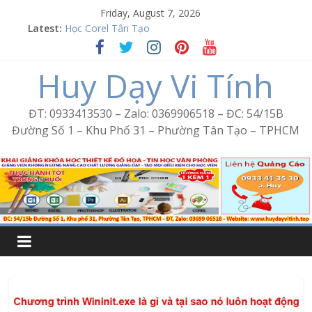
Skip
Friday, August 7, 2026
to
Latest:
Học Corel Tân Tạo
content
Cách tạo USB Boot bằng Ventoy
Khóa học Photoshop tại Tân Tạo
Huy Dạy Vi Tính
Excel Bình Trị Đông – Vi tính văn phòng cấp tốc
Word Bình Trị Đông – Tin học văn phòng cấp tốc
ĐT: 0933413530 – Zalo: 0369906518 – ĐC: 54/15B
Đường Số 1 – Khu Phố 31 – Phường Tân Tạo – TPHCM