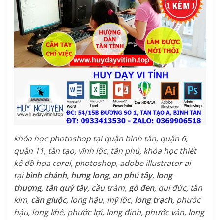
khóa học photoshop tại quận bình tân, quận 6,
quận 11, tân tạo, vĩnh lộc, tân phú,
khóa học thiết
kế đồ họa corel, photoshop, adobe illustrator ai
tại
bình chánh
,
hưng long
,
an phú tây
,
long
thượng
,
tân quý tây
, cầu tràm,
gò đen
, qui đức, tân
kim,
cần giuộc
, long hậu, mỹ lộc,
long trạch
, phước
hậu, long khê, phước lợi, long định, phước vân, long