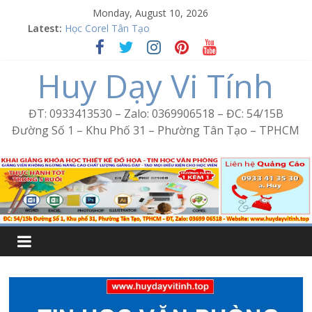
Skip
Monday, August 10, 2026
to
Latest:
Học Corel Tân Tạo
content
Cách tạo USB Boot bằng Ventoy
Khóa học Photoshop tại Tân Tạo
Huy Dạy Vi Tính
Excel Bình Trị Đông – Vi tính văn phòng cấp tốc
Word Bình Trị Đông – Tin học văn phòng cấp tốc
ĐT: 0933413530 – Zalo: 0369906518 – ĐC: 54/15B
Đường Số 1 – Khu Phố 31 – Phường Tân Tạo – TPHCM