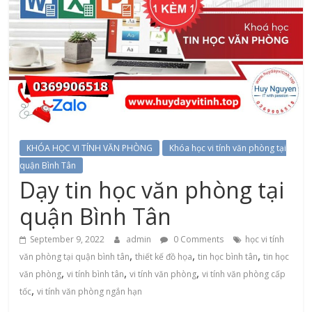
KHÓA HỌC VI TÍNH VĂN PHÒNG
Khóa học vi tính văn phòng tại
quận Bình Tân
Dạy tin học văn phòng tại
quận Bình Tân
September 9, 2022
admin
0 Comments
học vi tính
,
,
,
văn phòng tại quận bình tân
thiết kế đồ họa
tin học bình tân
tin học
,
,
,
văn phòng
vi tính bình tân
vi tính văn phòng
vi tính văn phòng cấp
,
tốc
vi tính văn phòng ngắn hạn