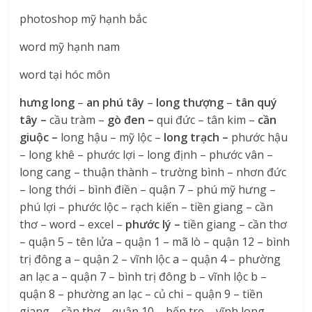
photoshop mỹ hạnh bắc
word mỹ hạnh nam
word tại hóc môn
hưng long
–
an phú tây
–
long thượng
–
tân quý
tây –
cầu tràm –
gò đen –
qui đức – tân kim –
cần
giuộc –
long hậu – mỹ lộc –
long trạch –
phước hậu
– long khê – phước lợi – long định – phước vân –
long cang – thuận thành – trường bình – nhơn đức
– long thới – bình điền – quận 7 – phú mỹ hưng –
phú lợi – phước lộc – rạch kiến – tiền giang – cần
thơ – word – excel –
phước lý –
tiền giang – cần thơ
– quận 5 – tên lửa – quận 1 – mã lò – quận 12 – bình
trị đông a – quận 2 – vĩnh lộc a – quận 4 – phường
an lạc a – quận 7 – bình trị đông b – vĩnh lộc b –
quận 8 – phường an lạc – củ chi – quận 9 – tiền
giang – cần thơ – quận 10 – bến tre – vĩnh long –