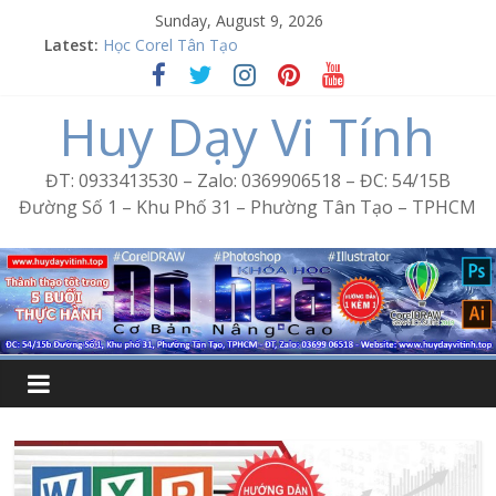
Skip
Sunday, August 9, 2026
to
Latest:
Học Corel Tân Tạo
content
Cách tạo USB Boot bằng Ventoy
Khóa học Photoshop tại Tân Tạo
Huy Dạy Vi Tính
Excel Bình Trị Đông – Vi tính văn phòng cấp tốc
Word Bình Trị Đông – Tin học văn phòng cấp tốc
ĐT: 0933413530 – Zalo: 0369906518 – ĐC: 54/15B
Đường Số 1 – Khu Phố 31 – Phường Tân Tạo – TPHCM