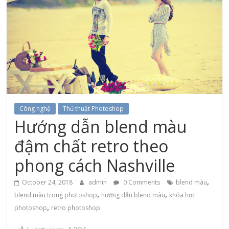
Công nghệ
Thủ thuật Photoshop
Hướng dẫn blend màu
đậm chất retro theo
phong cách Nashville
,
October 24, 2018
admin
0 Comments
blend màu
,
,
blend màu trong photoshop
hướng dẫn blend màu
khóa học
,
photoshop
retro photoshop