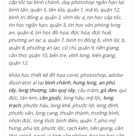
cấp tốc tại bình chánh, dạy photohop ngắn hạn tại
bình tân, quận 5, tên lửa, quận 1, mã lò, quận 12,
bình trị đông a, quận 2, vĩnh lộc a, tin học cấp tốc,
tin học ngắn hạn, quận 3, tin học văn phòng long
an, quận 4, tin học đồ họa, đức hòa, đức huệ,
phương an lạc a, quận 7, bình trị đông b, vĩnh lộc b,
quận 8, phường an lạc, cũ chi, quận 9, tiền giang,
cần thơ, quận 10, bến tre, vĩnh long, kiên giang,
quận 12.
khóa học thiết kế đồ họa corel, photoshop, adobe
illustrator ai tại
bình chánh
,
hưng long
,
an phú
tây
,
long thượng
,
tân quý tây
, cầu tràm,
gò đen
, qui
đức, tân kim,
cần giuộc
, long hậu, mỹ lộc,
long
trạch
, phước hậu, long khê, phước lợi, long định,
phước vân, long cang, thuận thành, trường bình,
nhơn đức, long thới, bình điền, quận 7, phú mỹ
hưng, phú lợi, phước lộc, rạch kiến, tiền giang, cần
thơ, word, excel, vi tính văn phòng, học tin học cấp