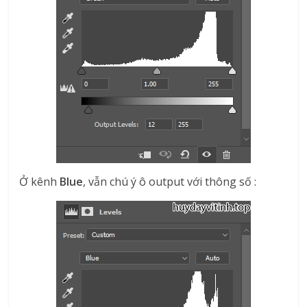
Ở kênh
Blue
, vẫn chú ý ô output với thông số :