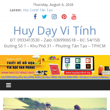
Skip
Thursday, August 6, 2026
to
Latest:
Học Corel Tân Tạo
content
Cách tạo USB Boot bằng Ventoy
Khóa học Photoshop tại Tân Tạo
Huy Dạy Vi Tính
Excel Bình Trị Đông – Vi tính văn phòng cấp tốc
Word Bình Trị Đông – Tin học văn phòng cấp tốc
ĐT: 0933413530 – Zalo: 0369906518 – ĐC: 54/15B
Đường Số 1 – Khu Phố 31 – Phường Tân Tạo – TPHCM