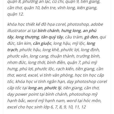
quận 8, phường an lạc, cũ chi, quận 9, tiền giang,
cần thơ, quận 10, bến tre, vĩnh long, kiên giang,
quận 12.
khóa học thiết kế đồ họa corel, photoshop, adobe
illustrator ai tại
bình chánh
,
hưng long
,
an phú
tây
,
long thượng
,
tân quý tây
, cầu tràm,
gò đen
, qui
đức, tân kim,
cần giuộc
, long hậu, mỹ lộc,
long
trạch
, phước hậu, long khê, phước lợi, long định,
phước vân, long cang, thuận thành, trường bình,
nhơn đức, long thới, bình điền, quận 7, phú mỹ
hưng, phú lợi, phước lộc, rạch kiến, tiền giang, cần
thơ, word, excel, vi tính văn phòng, học tin học cấp
tốc, khóa học vi tính ngắn hạn, dạy photoshop corel
cấp tốc tại
long an
,
phước lý
, tiền giang, cần thơ,
dạy power point tại bình chánh, photoshop mỹ
hạnh bắc, word mỹ hạnh nam, word tại hóc môn,
excel cho học sinh lớp 6, 7, 8, 9, 10, 11, 12