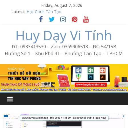
Skip
Friday, August 7, 2026
to
Latest:
Học Corel Tân Tạo
content
Cách tạo USB Boot bằng Ventoy
Khóa học Photoshop tại Tân Tạo
Huy Dạy Vi Tính
Excel Bình Trị Đông – Vi tính văn phòng cấp tốc
Word Bình Trị Đông – Tin học văn phòng cấp tốc
ĐT: 0933413530 – Zalo: 0369906518 – ĐC: 54/15B
Đường Số 1 – Khu Phố 31 – Phường Tân Tạo – TPHCM