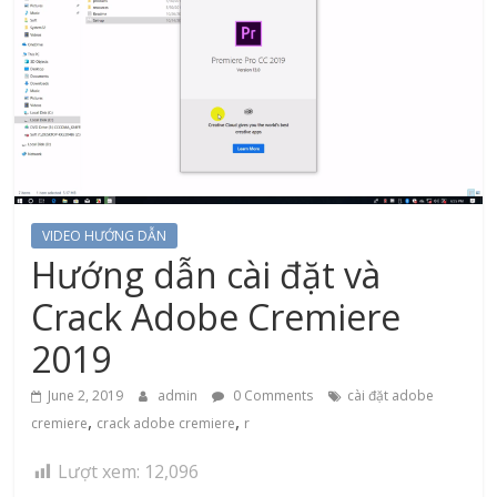
VIDEO HƯỚNG DẪN
Hướng dẫn cài đặt và
Crack Adobe Cremiere
2019
June 2, 2019
admin
0 Comments
cài đặt adobe
,
,
cremiere
crack adobe cremiere
r
Lượt xem:
12,096