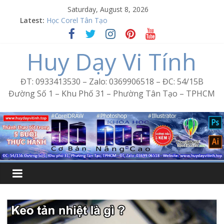
Skip
Saturday, August 8, 2026
to
Latest:
Học Corel Tân Tạo
content
Cách tạo USB Boot bằng Ventoy
Khóa học Photoshop tại Tân Tạo
Huy Dạy Vi Tính
Excel Bình Trị Đông – Vi tính văn phòng cấp tốc
Word Bình Trị Đông – Tin học văn phòng cấp tốc
ĐT: 0933413530 – Zalo: 0369906518 – ĐC: 54/15B
Đường Số 1 – Khu Phố 31 – Phường Tân Tạo – TPHCM