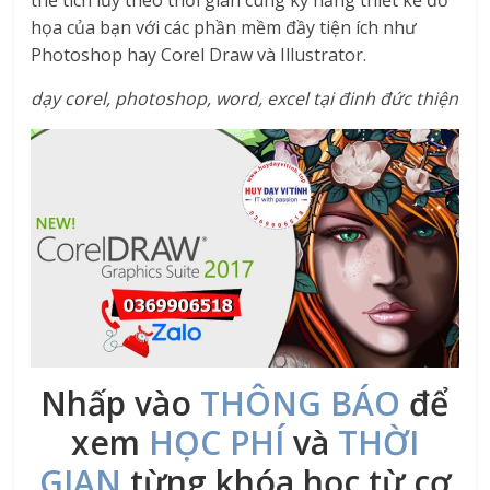
họa của bạn với các phần mềm đầy tiện ích như
Photoshop hay Corel Draw và Illustrator.
dạy corel, photoshop, word, excel tại đinh đức thiện
Nhấp vào
THÔNG BÁO
để
xem
HỌC PHÍ
và
THỜI
GIAN
từng khóa học từ cơ