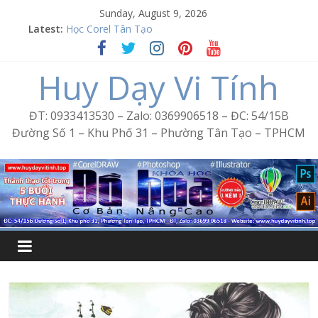
Skip
Sunday, August 9, 2026
Word Bình Trị Đông – Tin học văn phòng cấp tốc
to
Latest:
Học Corel Tân Tạo
content
Cách tạo USB Boot bằng Ventoy
Khóa học Photoshop tại Tân Tạo
Huy Dạy Vi Tính
Excel Bình Trị Đông – Vi tính văn phòng cấp tốc
ĐT: 0933413530 – Zalo: 0369906518 – ĐC: 54/15B
Đường Số 1 – Khu Phố 31 – Phường Tân Tạo – TPHCM