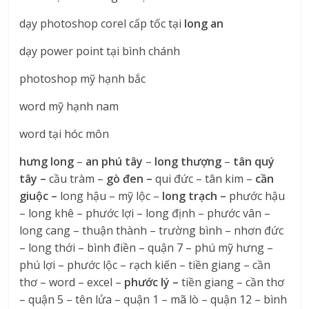
dạy photoshop corel cấp tốc tại
long an
dạy power point tại bình chánh
photoshop mỹ hạnh bắc
word mỹ hạnh nam
word tại hóc môn
hưng long
–
an phú tây
–
long thượng
–
tân quý
tây –
cầu tràm –
gò đen –
qui đức – tân kim –
cần
giuộc –
long hậu – mỹ lộc –
long trạch –
phước hậu
– long khê – phước lợi – long định – phước vân –
long cang – thuận thành – trường bình – nhơn đức
– long thới – bình điền – quận 7 – phú mỹ hưng –
phú lợi – phước lộc – rạch kiến – tiền giang – cần
thơ – word – excel –
phước lý –
tiền giang – cần thơ
– quận 5 – tên lửa – quận 1 – mã lò – quận 12 – bình