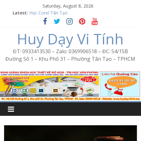
Skip
Saturday, August 8, 2026
to
Word Bình Trị Đông – Tin học văn phòng cấp tốc
Latest:
Học Corel Tân Tạo
content
Cách tạo USB Boot bằng Ventoy
Huy Dạy Vi Tính
Khóa học Photoshop tại Tân Tạo
Excel Bình Trị Đông – Vi tính văn phòng cấp tốc
ĐT: 0933413530 – Zalo: 0369906518 – ĐC: 54/15B
Đường Số 1 – Khu Phố 31 – Phường Tân Tạo – TPHCM