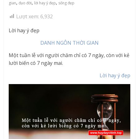
,
,
,
gian
đạo đời
lời hay ý đẹp
sống đẹp
Lượt xem:
6,932
Lời hay ý đẹp
DANH NGÔN THỜI GIAN
Một tuần lễ với người chăm chỉ có 7 ngày, còn với kẻ
lười biến có 7 ngày mai.
Lời hay ý đẹp