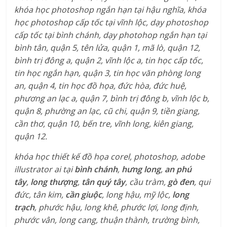
khóa học photoshop ngắn hạn tại hậu nghĩa, khóa
học photoshop cấp tốc tại vĩnh lộc, dạy photoshop
cấp tốc tại bình chánh, dạy photohop ngắn hạn tại
bình tân, quận 5, tên lửa, quận 1, mã lò, quận 12,
bình trị đông a, quận 2, vĩnh lộc a, tin học cấp tốc,
tin học ngắn hạn, quận 3, tin học văn phòng long
an, quận 4, tin học đồ họa, đức hòa, đức huệ,
phương an lạc a, quận 7, bình trị đông b, vĩnh lộc b,
quận 8, phường an lạc, cũ chi, quận 9, tiền giang,
cần thơ, quận 10, bến tre, vĩnh long, kiên giang,
quận 12.
khóa học thiết kế đồ họa corel, photoshop, adobe
illustrator ai tại
bình chánh
,
hưng long
,
an phú
tây
,
long thượng
,
tân quý tây
, cầu tràm,
gò đen
, qui
đức, tân kim,
cần giuộc
, long hậu, mỹ lộc,
long
trạch
, phước hậu, long khê, phước lợi, long định,
phước vân, long cang, thuận thành, trường bình,