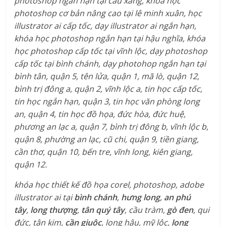
photoshop ngắn hạn tại cầu xáng, khóa học
photoshop cơ bản nâng cao tại lê minh xuân, học
illustrator ai cấp tốc, dạy illustrator ai ngắn hạn,
khóa học photoshop ngắn hạn tại hậu nghĩa, khóa
học photoshop cấp tốc tại vĩnh lộc, dạy photoshop
cấp tốc tại bình chánh, dạy photohop ngắn hạn tại
bình tân, quận 5, tên lửa, quận 1, mã lò, quận 12,
bình trị đông a, quận 2, vĩnh lộc a, tin học cấp tốc,
tin học ngắn hạn, quận 3, tin học văn phòng long
an, quận 4, tin học đồ họa, đức hòa, đức huệ,
phương an lạc a, quận 7, bình trị đông b, vĩnh lộc b,
quận 8, phường an lạc, cũ chi, quận 9, tiền giang,
cần thơ, quận 10, bến tre, vĩnh long, kiên giang,
quận 12.
khóa học thiết kế đồ họa corel, photoshop, adobe
illustrator ai tại
bình chánh
,
hưng long
,
an phú
tây
,
long thượng
,
tân quý tây
, cầu tràm,
gò đen
, qui
đức, tân kim,
cần giuộc
, long hậu, mỹ lộc,
long