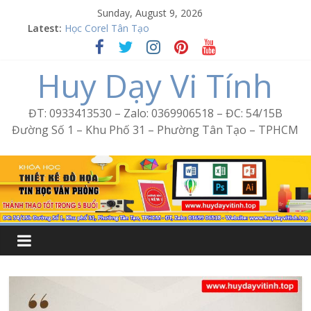
Skip
Sunday, August 9, 2026
to
Latest:
Học Corel Tân Tạo
content
Cách tạo USB Boot bằng Ventoy
Khóa học Photoshop tại Tân Tạo
Huy Dạy Vi Tính
Excel Bình Trị Đông – Vi tính văn phòng cấp tốc
Word Bình Trị Đông – Tin học văn phòng cấp tốc
ĐT: 0933413530 – Zalo: 0369906518 – ĐC: 54/15B
Đường Số 1 – Khu Phố 31 – Phường Tân Tạo – TPHCM