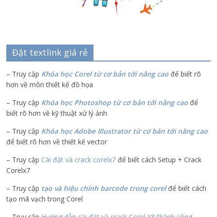
Đặt textlink giá rẻ
– Truy cập
Khóa học Corel từ cơ bản tới nâng cao
để biết rõ
hơn về môn thiết kế đồ họa
– Truy cập
Khóa học Photoshop từ cơ bản tới nâng cao
để
biết rõ hơn về kỹ thuật xử lý ảnh
– Truy cập
Khóa học Adobe Illustrator
từ cơ bản tới nâng cao
để biết rõ hơn về thiết kế vector
– Truy cập
Cài đặt và crack corelx7
để biết cách Setup + Crack
Corelx7
– Truy cập
tạo và hiệu chỉnh barcode trong corel
để biết cách
tạo mã vạch trong Corel
– Truy cập
Hướng dẫn cài đặt và crack Corel X8 thành công