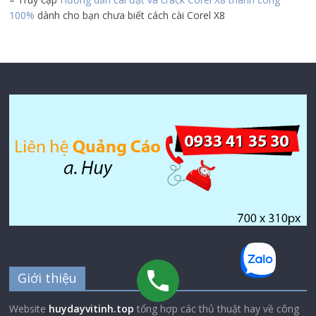
100%
dành cho bạn chưa biết cách cài Corel X8
Giới thiệu
Website
huydayvitinh.top
tổng hợp các thủ thuật hay về công