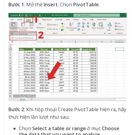
Bước 1
: Mở thẻ
Insert
. Chọn
PivotTable
.
Bước 2
: Khi hộp thoại Create PivotTable hiện ra, hãy
thực hiện lần lượt như sau:
Chọn
Select a table or range
ở mục
Choose
the data that you want to analyze
.