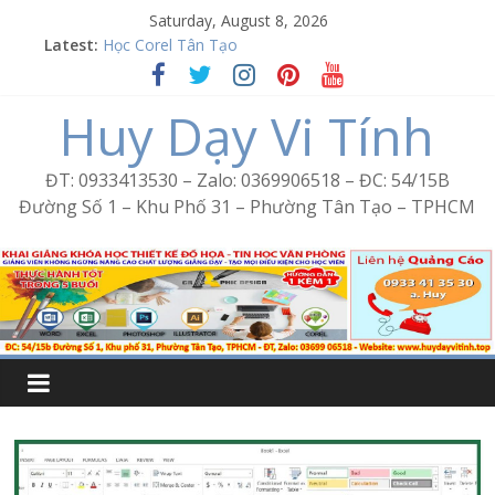
Skip
Saturday, August 8, 2026
to
Latest:
Học Corel Tân Tạo
content
Cách tạo USB Boot bằng Ventoy
Khóa học Photoshop tại Tân Tạo
Huy Dạy Vi Tính
Excel Bình Trị Đông – Vi tính văn phòng cấp tốc
Word Bình Trị Đông – Tin học văn phòng cấp tốc
ĐT: 0933413530 – Zalo: 0369906518 – ĐC: 54/15B
Đường Số 1 – Khu Phố 31 – Phường Tân Tạo – TPHCM