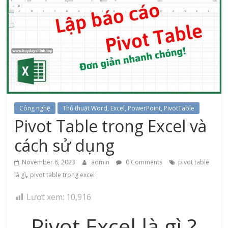
Công nghệ
Thủ thuật Word, Excel, PowerPoint, PivotTable
Pivot Table trong Excel và
cách sử dụng
November 6, 2023
admin
0 Comments
pivot table
,
là gì
pivot table trong excel
Lượt xem:
10,916
Pivot Excel là gì ?