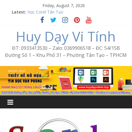
Skip
Friday, August 7, 2026
to
Word Bình Trị Đông – Tin học văn phòng cấp tốc
Latest:
Học Corel Tân Tạo
content
Cách tạo USB Boot bằng Ventoy
Huy Dạy Vi Tính
Khóa học Photoshop tại Tân Tạo
Excel Bình Trị Đông – Vi tính văn phòng cấp tốc
ĐT: 0933413530 – Zalo: 0369906518 – ĐC: 54/15B
Đường Số 1 – Khu Phố 31 – Phường Tân Tạo – TPHCM