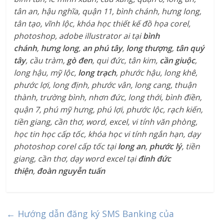
tân an, hậu nghĩa, quận 11, bình chánh, hưng long,
tân tạo, vĩnh lộc, khóa học thiết kế đồ họa corel,
photoshop, adobe illustrator ai tại
bình
chánh
,
hưng long
,
an phú tây
,
long thượng
,
tân quý
tây
, cầu tràm,
gò đen
, qui đức, tân kim,
cần giuộc
,
long hậu, mỹ lộc,
long trạch
, phước hậu, long khê,
phước lợi, long định, phước vân, long cang, thuận
thành, trường bình, nhơn đức, long thới, bình điền,
quận 7, phú mỹ hưng, phú lợi, phước lộc, rạch kiến,
tiền giang, cần thơ, word, excel, vi tính văn phòng,
học tin học cấp tốc, khóa học vi tính ngắn hạn, dạy
photoshop corel cấp tốc tại
long an
,
phước lý
, tiền
giang, cần thơ, dạy word excel tại
đinh đức
thiện
,
đoàn nguyễn tuấn
←
Hướng dẫn đăng ký SMS Banking của