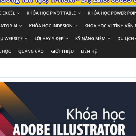
 EXCEL
KHÓA HỌC PIVOTTABLE
KHÓA HỌC POWER POI
ATOR AI
KHÓA HỌC INDESIGN
KHÓA HỌC VI TÍNH VĂN
VỤ WEBSITE
LỜI HAY Ý ĐẸP
KỸ NĂNG MỀM
DU LỊCH 
A HỌC
QUẢNG CÁO
GIỚI THIỆU
LIÊN HỆ