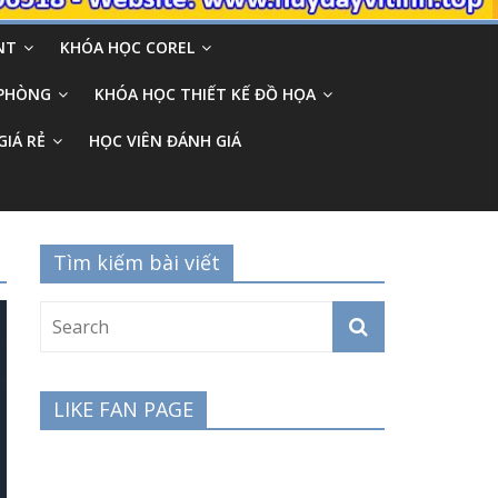
NT
KHÓA HỌC COREL
 PHÒNG
KHÓA HỌC THIẾT KẾ ĐỒ HỌA
GIÁ RẺ
HỌC VIÊN ĐÁNH GIÁ
Tìm kiếm bài viết
LIKE FAN PAGE