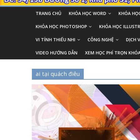
TRANG CHỦ
KHÓA HỌC WORD
KHÓA HỌC
KHÓA HỌC PHOTOSHOP
KHÓA HỌC ILLUSTR
VI TÍNH THIẾU NHI
CÔNG NGHỆ
DỊCH 
VIDEO HƯỚNG DẪN
XEM HỌC PHÍ TRỌN KHÓ
ai tại quách điêu