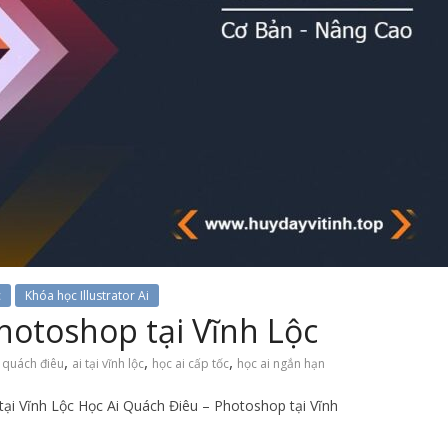
c
Khóa học Illustrator Ai
hotoshop tại Vĩnh Lộc
,
,
,
i quách điêu
ai tại vĩnh lộc
học ai cấp tốc
học ai ngắn hạn
ại Vĩnh Lộc Học Ai Quách Điêu – Photoshop tại Vĩnh