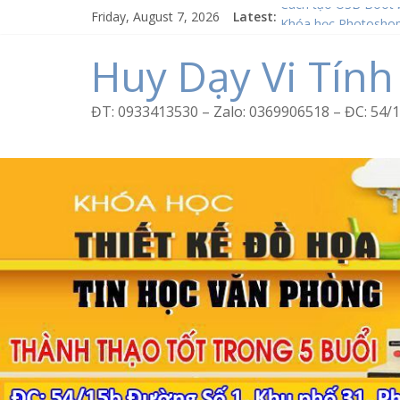
Skip
Friday, August 7, 2026
Latest:
Cách tạo USB Boot 
to
Khóa học Photoshop
content
Excel Bình Trị Đông 
Huy Dạy Vi Tính
Word Bình Trị Đông 
Học Corel Tân Tạo
ĐT: 0933413530 – Zalo: 0369906518 – ĐC: 5