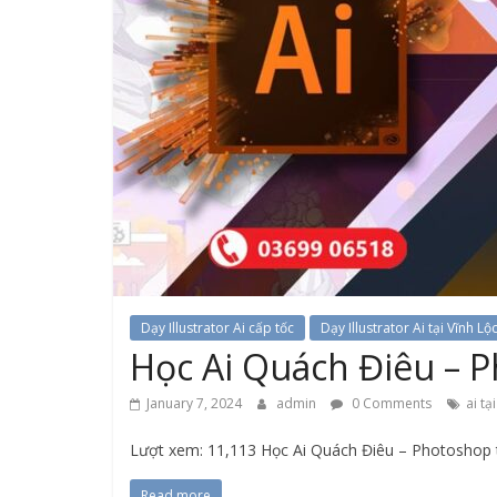
Dạy Illustrator Ai cấp tốc
Dạy Illustrator Ai tại Vĩnh Lộ
Học Ai Quách Điêu – P
January 7, 2024
admin
0 Comments
ai tạ
Lượt xem: 11,113 Học Ai Quách Điêu – Photoshop t
Read more