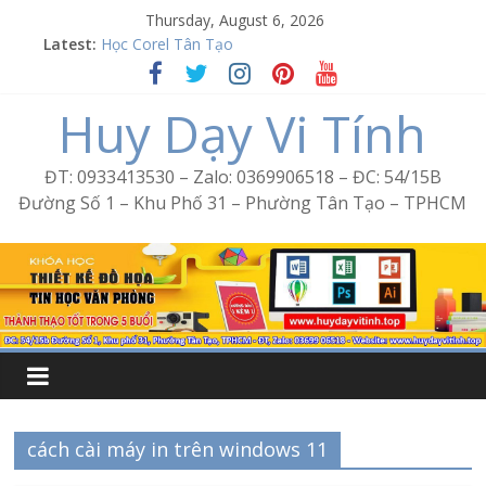
Skip
Thursday, August 6, 2026
Word Bình Trị Đông – Tin học văn phòng cấp tốc
to
Latest:
Học Corel Tân Tạo
content
Cách tạo USB Boot bằng Ventoy
Khóa học Photoshop tại Tân Tạo
Huy Dạy Vi Tính
Excel Bình Trị Đông – Vi tính văn phòng cấp tốc
ĐT: 0933413530 – Zalo: 0369906518 – ĐC: 54/15B
Đường Số 1 – Khu Phố 31 – Phường Tân Tạo – TPHCM
cách cài máy in trên windows 11