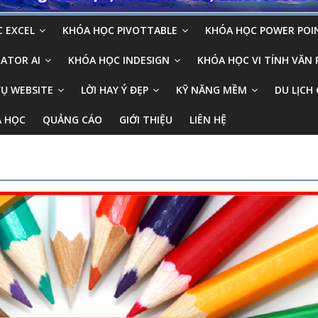
 EXCEL
KHÓA HỌC PIVOTTABLE
KHÓA HỌC POWER POI
ATOR AI
KHÓA HỌC INDESIGN
KHÓA HỌC VI TÍNH VĂN
VỤ WEBSITE
LỜI HAY Ý ĐẸP
KỸ NĂNG MỀM
DU LỊCH 
A HỌC
QUẢNG CÁO
GIỚI THIỆU
LIÊN HỆ