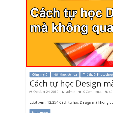
Công nghệ
Kiến thức đồ họa
Thủ thuật Photoshop
Cách tự học Design m
October 24, 2019
admin
0 Comments
cá
Lượt xem: 12,254 Cách tự học Design mà không qua
Read more