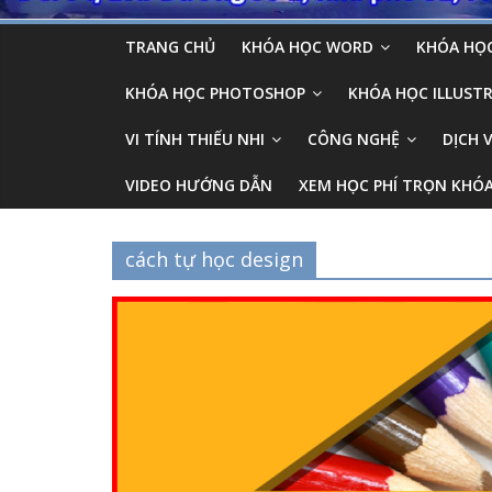
TRANG CHỦ
KHÓA HỌC WORD
KHÓA HỌC
KHÓA HỌC PHOTOSHOP
KHÓA HỌC ILLUSTR
VI TÍNH THIẾU NHI
CÔNG NGHỆ
DỊCH 
VIDEO HƯỚNG DẪN
XEM HỌC PHÍ TRỌN KHÓ
cách tự học design