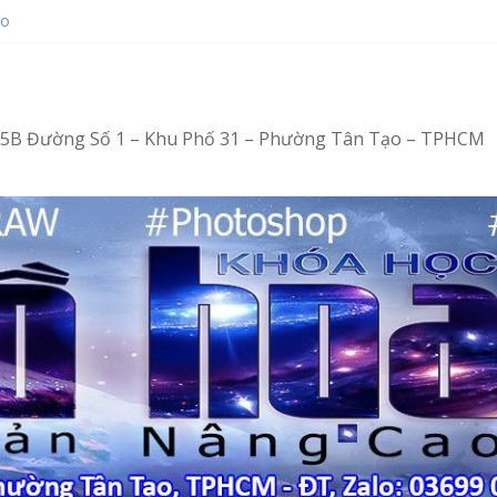
ạo
ot bằng Ventoy
hop tại Tân Tạo
ng – Vi tính văn phòng cấp tốc
ng – Tin học văn phòng cấp tốc
4/15B Đường Số 1 – Khu Phố 31 – Phường Tân Tạo – TPHCM