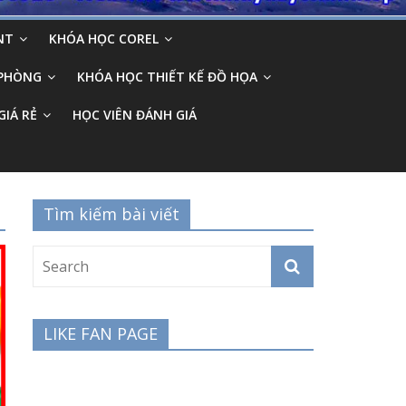
NT
KHÓA HỌC COREL
 PHÒNG
KHÓA HỌC THIẾT KẾ ĐỒ HỌA
GIÁ RẺ
HỌC VIÊN ĐÁNH GIÁ
Tìm kiếm bài viết
LIKE FAN PAGE