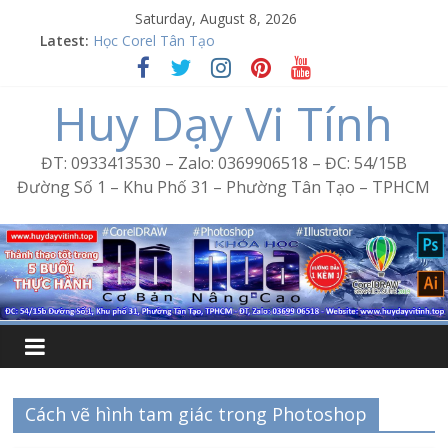
Skip
Saturday, August 8, 2026
Word Bình Trị Đông – Tin học văn phòng cấp tốc
to
Latest:
Học Corel Tân Tạo
content
Cách tạo USB Boot bằng Ventoy
Khóa học Photoshop tại Tân Tạo
Huy Dạy Vi Tính
Excel Bình Trị Đông – Vi tính văn phòng cấp tốc
ĐT: 0933413530 – Zalo: 0369906518 – ĐC: 54/15B
Đường Số 1 – Khu Phố 31 – Phường Tân Tạo – TPHCM
Cách vẽ hình tam giác trong Photoshop