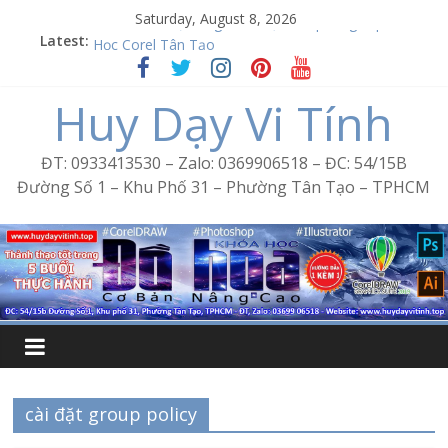
Skip
Saturday, August 8, 2026
to
Latest:
Word Bình Trị Đông – Tin học văn phòng cấp tốc
content
Học Corel Tân Tạo
Cách tạo USB Boot bằng Ventoy
Huy Dạy Vi Tính
Khóa học Photoshop tại Tân Tạo
Excel Bình Trị Đông – Vi tính văn phòng cấp tốc
ĐT: 0933413530 – Zalo: 0369906518 – ĐC: 54/15B
Đường Số 1 – Khu Phố 31 – Phường Tân Tạo – TPHCM
cài đặt group policy