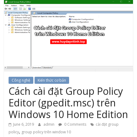
Công nghệ
Kiến thức cơ bản
Cách cài đặt Group Policy
Editor (gpedit.msc) trên
Windows 10 Home Edition
June 6, 2019
admin
0 Comments
cài đặt group
,
policy
group policy trên window 10