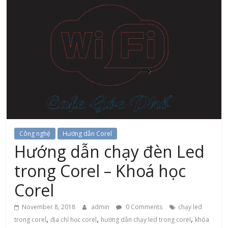
Công nghệ
Hướng dẫn Corel
Hướng dẫn chạy đèn Led
trong Corel – Khoá học
Corel
November 8, 2018
admin
0 Comments
chạy led
,
,
,
trong corel
địa chỉ học corel
hướng dẫn chạy led trong corel
khóa