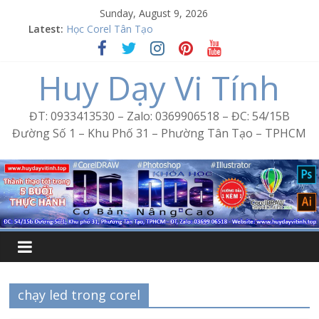
Skip
Sunday, August 9, 2026
to
Latest:
Học Corel Tân Tạo
content
Cách tạo USB Boot bằng Ventoy
Khóa học Photoshop tại Tân Tạo
Huy Dạy Vi Tính
Excel Bình Trị Đông – Vi tính văn phòng cấp tốc
Word Bình Trị Đông – Tin học văn phòng cấp tốc
ĐT: 0933413530 – Zalo: 0369906518 – ĐC: 54/15B
Đường Số 1 – Khu Phố 31 – Phường Tân Tạo – TPHCM
chạy led trong corel