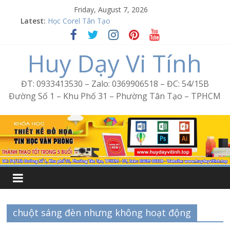
Skip
Friday, August 7, 2026
to
Word Bình Trị Đông – Tin học văn phòng cấp tốc
Latest:
content
Học Corel Tân Tạo
Cách tạo USB Boot bằng Ventoy
Huy Dạy Vi Tính
Khóa học Photoshop tại Tân Tạo
Excel Bình Trị Đông – Vi tính văn phòng cấp tốc
ĐT: 0933413530 – Zalo: 0369906518 – ĐC: 54/15B
Đường Số 1 – Khu Phố 31 – Phường Tân Tạo – TPHCM
chuột sáng đèn nhưng không hoạt động