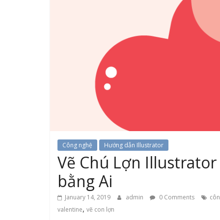
Công nghệ
Hướng dẫn Illustrator
Vẽ Chú Lợn Illustrato
bằng Ai
January 14, 2019
admin
0 Comments
côn
,
valentine
vẽ con lợn