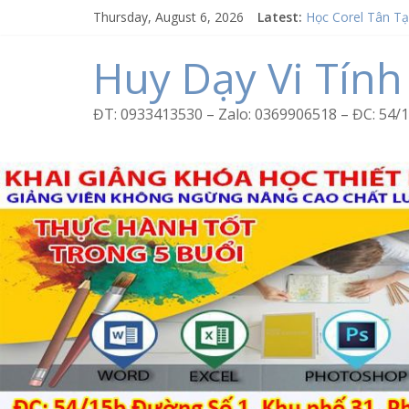
Skip
Thursday, August 6, 2026
Latest:
Học Corel Tân T
to
Cách tạo USB Bo
content
Khóa học Photos
Huy Dạy Vi Tính
Excel Bình Trị Đô
Word Bình Trị Đô
ĐT: 0933413530 – Zalo: 0369906518 – ĐC: 5