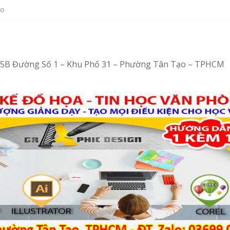
ạo
ot bằng Ventoy
hop tại Tân Tạo
ng – Vi tính văn phòng cấp tốc
ng – Tin học văn phòng cấp tốc
4/15B Đường Số 1 – Khu Phố 31 – Phường Tân Tạo – TPHCM