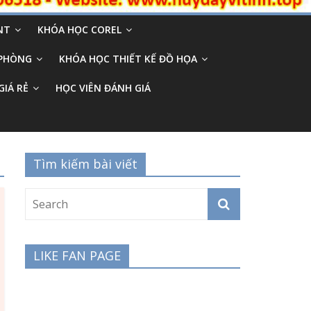
NT
KHÓA HỌC COREL
 PHÒNG
KHÓA HỌC THIẾT KẾ ĐỒ HỌA
GIÁ RẺ
HỌC VIÊN ĐÁNH GIÁ
Tìm kiếm bài viết
LIKE FAN PAGE