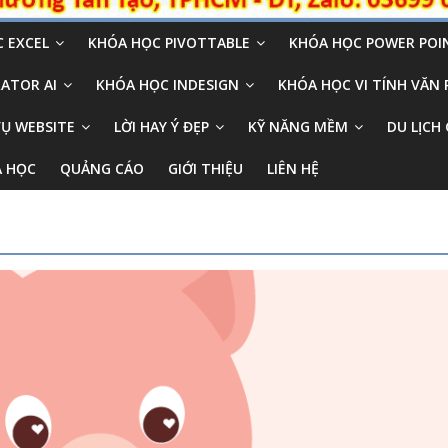
 EXCEL
KHÓA HỌC PIVOTTABLE
KHÓA HỌC POWER POI
ATOR AI
KHÓA HỌC INDESIGN
KHÓA HỌC VI TÍNH VĂN
VỤ WEBSITE
LỜI HAY Ý ĐẸP
KỸ NĂNG MỀM
DU LỊCH 
A HỌC
QUẢNG CÁO
GIỚI THIỆU
LIÊN HỆ