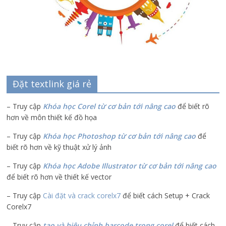
Đặt textlink giá rẻ
– Truy cập
Khóa học Corel từ cơ bản tới nâng cao
để biết rõ
hơn về môn thiết kế đồ họa
– Truy cập
Khóa học Photoshop từ cơ bản tới nâng cao
để
biết rõ hơn về kỹ thuật xử lý ảnh
– Truy cập
Khóa học Adobe Illustrator
từ cơ bản tới nâng cao
để biết rõ hơn về thiết kế vector
– Truy cập
Cài đặt và crack corelx7
để biết cách Setup + Crack
Corelx7
– Truy cập
tạo và hiệu chỉnh barcode trong corel
để biết cách