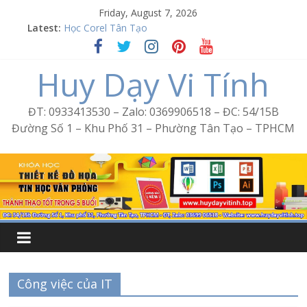
Skip
Friday, August 7, 2026
to
Latest:
Học Corel Tân Tạo
content
Cách tạo USB Boot bằng Ventoy
Khóa học Photoshop tại Tân Tạo
Huy Dạy Vi Tính
Excel Bình Trị Đông – Vi tính văn phòng cấp tốc
Word Bình Trị Đông – Tin học văn phòng cấp tốc
ĐT: 0933413530 – Zalo: 0369906518 – ĐC: 54/15B
Đường Số 1 – Khu Phố 31 – Phường Tân Tạo – TPHCM
Công việc của IT