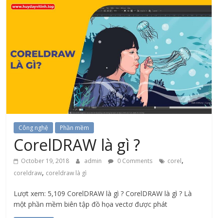
Công nghệ
Phần mềm
CorelDRAW là gì ?
,
October 19, 2018
admin
0 Comments
corel
,
coreldraw
coreldraw là gì
Lượt xem: 5,109 CorelDRAW là gì ? CorelDRAW là gì ? Là
một phần mềm biên tập đồ họa vectơ được phát