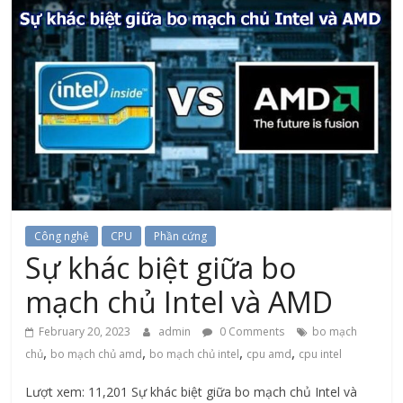
Công nghệ
CPU
Phần cứng
Sự khác biệt giữa bo
mạch chủ Intel và AMD
February 20, 2023
admin
0 Comments
bo mạch
,
,
,
,
chủ
bo mạch chủ amd
bo mạch chủ intel
cpu amd
cpu intel
Lượt xem: 11,201 Sự khác biệt giữa bo mạch chủ Intel và