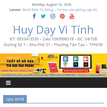
Skip
Monday, August 10, 2026
to
Excel Bình Trị Đông – Vi tính văn phòng cấp tốc
Latest:
content
Word Bình Trị Đông – Tin học văn phòng cấp tốc
Học Corel Tân Tạo
Huy Dạy Vi Tính
Cách tạo USB Boot bằng Ventoy
Khóa học Photoshop tại Tân Tạo
ĐT: 0933413530 – Zalo: 0369906518 – ĐC: 54/15B
Đường Số 1 – Khu Phố 31 – Phường Tân Tạo – TPHCM
cpu amd