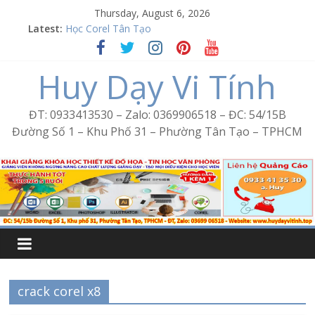
Skip
Thursday, August 6, 2026
Word Bình Trị Đông – Tin học văn phòng cấp tốc
to
Latest:
Học Corel Tân Tạo
content
Cách tạo USB Boot bằng Ventoy
Khóa học Photoshop tại Tân Tạo
Huy Dạy Vi Tính
Excel Bình Trị Đông – Vi tính văn phòng cấp tốc
ĐT: 0933413530 – Zalo: 0369906518 – ĐC: 54/15B
Đường Số 1 – Khu Phố 31 – Phường Tân Tạo – TPHCM
crack corel x8