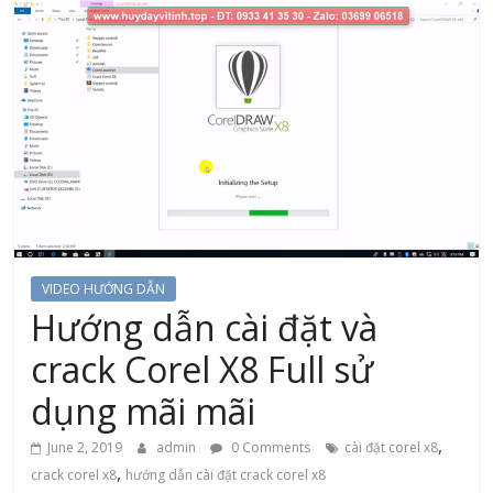
VIDEO HƯỚNG DẪN
Hướng dẫn cài đặt và
crack Corel X8 Full sử
dụng mãi mãi
,
June 2, 2019
admin
0 Comments
cài đặt corel x8
,
crack corel x8
hướng dẫn cài đặt crack corel x8