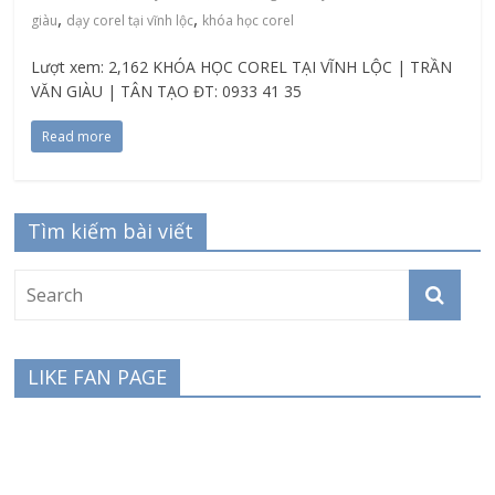
,
,
giàu
dạy corel tại vĩnh lộc
khóa học corel
Lượt xem: 2,162 KHÓA HỌC COREL TẠI VĨNH LỘC | TRẦN
VĂN GIÀU | TÂN TẠO ĐT: 0933 41 35
Read more
Tìm kiếm bài viết
LIKE FAN PAGE