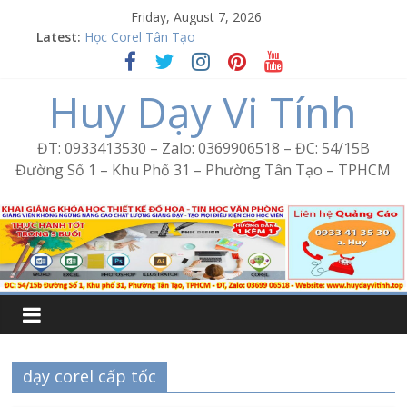
Skip
Friday, August 7, 2026
Word Bình Trị Đông – Tin học văn phòng cấp tốc
to
Latest:
Học Corel Tân Tạo
content
Cách tạo USB Boot bằng Ventoy
Khóa học Photoshop tại Tân Tạo
Huy Dạy Vi Tính
Excel Bình Trị Đông – Vi tính văn phòng cấp tốc
ĐT: 0933413530 – Zalo: 0369906518 – ĐC: 54/15B
Đường Số 1 – Khu Phố 31 – Phường Tân Tạo – TPHCM
dạy corel cấp tốc