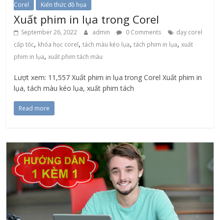
Corel
Kiến thức đồ họa
Xuất phim in lụa trong Corel
September 26, 2022
admin
0 Comments
dạy corel
,
,
,
,
cấp tốc
khóa học corel
tách màu kéo lụa
tách phim in lụa
xuất
,
phim in lụa
xuất phim tách màu
Lượt xem: 11,557 Xuất phim in lụa trong Corel Xuất phim in
lụa, tách màu kéo lụa, xuất phim tách
Read more