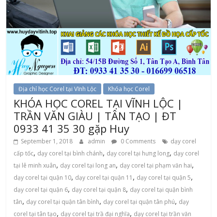
Địa chỉ học Corel tại Vĩnh Lộc
Khóa học Corel
KHÓA HỌC COREL TẠI VĨNH LỘC |
TRẦN VĂN GIÀU | TÂN TẠO | ĐT
0933 41 35 30 gặp Huy
September 1, 2018
admin
0 Comments
dạy corel
,
,
,
cấp tốc
dạy corel tại bình chánh
dạy corel tại hưng long
dạy corel
,
,
,
tại lê minh xuân
dạy corel tại long an
dạy corel tại phạm văn hai
,
,
,
dạy corel tại quận 10
dạy corel tại quận 11
dạy corel tại quận 5
,
,
dạy corel tại quận 6
dạy corel tại quận 8
dạy corel tại quận bình
,
,
,
tân
dạy corel tại quận tân bình
dạy corel tại quận tân phú
dạy
,
,
corel tại tân tạo
dạy corel tại trầ đại nghĩa
dạy corel tại trần văn