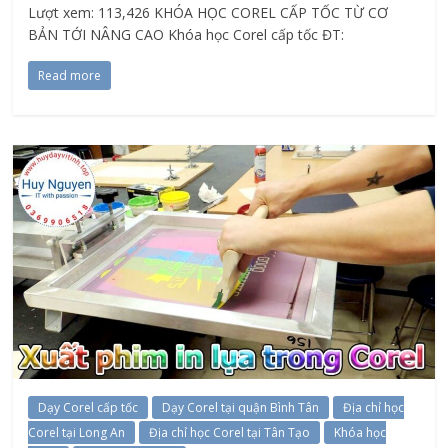
Lượt xem: 113,426 KHÓA HỌC COREL CẤP TỐC TỪ CƠ
BẢN TỚI NÂNG CAO Khóa học Corel cấp tốc ĐT:
Read more
Dạy Corel cấp tốc
Dạy Corel tại quận Bình Tân
Địa chỉ học
Corel tại Long An
Địa chỉ học Corel tại Tân Tạo
Khóa học